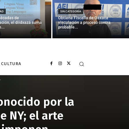
AD
SIN CATEGORÍA
décadas de
Obtiene Fiscalía de Oaxaca
ción, el diidxazá suma
vinculación a proceso contra
...
probable...
CULTURA
.
onocido por la
 NY; el arte