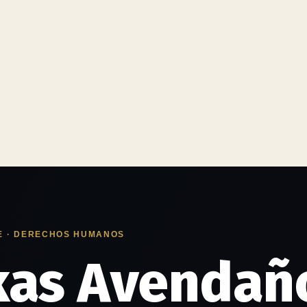
E · DERECHOS HUMANOS
kas Avendaño