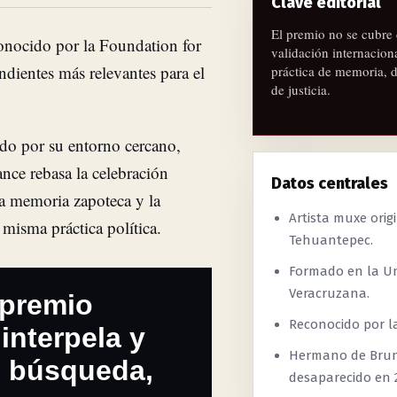
Clave editorial
El premio no se cubre 
onocido por la Foundation for
validación internacio
ientes más relevantes para el
práctica de memoria, d
de justicia.
do por su entorno cercano,
nce rebasa la celebración
Datos centrales
la memoria zapoteca y la
Artista muxe orig
 misma práctica política.
Tehuantepec.
Formado en la Un
Veracruzana.
 premio
Reconocido por l
interpela y
Hermano de Bru
de búsqueda,
desaparecido en 