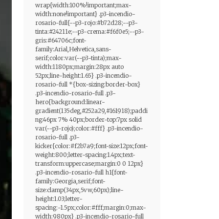
wrap{width:100%!important;max-
width:none!important} .p3-incendio-
rosario-full{--p3-rojo:#b72d28;--p3-
tinta:#24211e;--p3-crema:#f6f0e5;--p3-
gris:#64706c;font-
family:Arial,Helvetica,sans-
serif;color:var(--p3-tinta);max-
width:1180px;margin:28px auto
52px;line-height:1.65} .p3-incendio-
rosario-full *{box-sizing:border-box}
.p3-incendio-rosario-full .p3-
hero{background:linear-
gradient(135deg,#252a29,#161918);paddi
ng:46px 7% 40px;border-top:7px solid
var(--p3-rojo);color:#fff} .p3-incendio-
rosario-full .p3-
kicker{color:#f2b7a9;font-size:12px;font-
weight:800;letter-spacing:1.4px;text-
transform:uppercase;margin:0 0 12px}
.p3-incendio-rosario-full h1{font-
family:Georgia,serif;font-
size:clamp(34px,5vw,60px);line-
height:1.03;letter-
spacing:-1.5px;color:#fff;margin:0;max-
width:980px} .p3-incendio-rosario-full