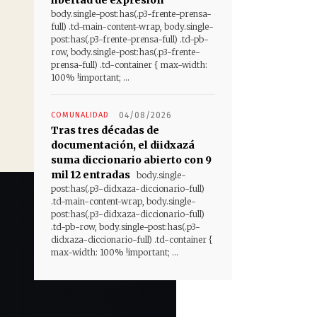
body.single-post:has(.p3-frente-prensa-
full) .td-main-content-wrap, body.single-
post:has(.p3-frente-prensa-full) .td-pb-
row, body.single-post:has(.p3-frente-
prensa-full) .td-container { max-width:
100% !important; ...
COMUNALIDAD
04/08/2026
Tras tres décadas de
documentación, el diidxazá
suma diccionario abierto con 9
mil 12 entradas
body.single-
post:has(.p3-didxaza-diccionario-full)
.td-main-content-wrap, body.single-
post:has(.p3-didxaza-diccionario-full)
.td-pb-row, body.single-post:has(.p3-
didxaza-diccionario-full) .td-container {
max-width: 100% !important; ...