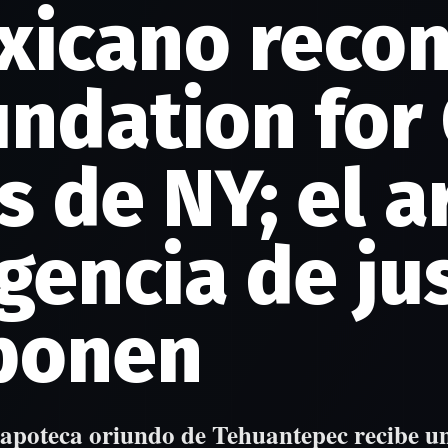
icano recon
undation for
s de NY; el a
gencia de jus
ponen
 zapoteca oriundo de Tehuantepec recibe u