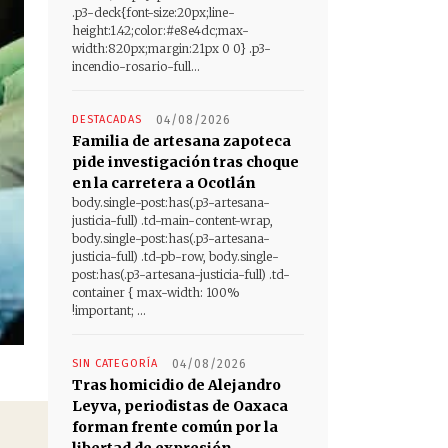
.p3-deck{font-size:20px;line-
height:1.42;color:#e8e4dc;max-
width:820px;margin:21px 0 0} .p3-
incendio-rosario-full...
DESTACADAS
04/08/2026
Familia de artesana zapoteca
pide investigación tras choque
en la carretera a Ocotlán
body.single-post:has(.p3-artesana-
justicia-full) .td-main-content-wrap,
body.single-post:has(.p3-artesana-
justicia-full) .td-pb-row, body.single-
post:has(.p3-artesana-justicia-full) .td-
container { max-width: 100%
!important; ...
SIN CATEGORÍA
04/08/2026
Tras homicidio de Alejandro
Leyva, periodistas de Oaxaca
forman frente común por la
libertad de expresión