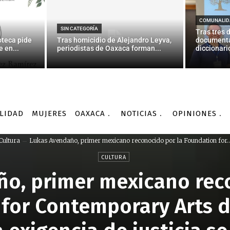
COMUNALID
SIN CATEGORÍA
Tras tres 
oteca pide
Tras homicidio de Alejandro Leyva,
documenta
 en...
periodistas de Oaxaca forman...
diccionario
LIDAD
MUJERES
OAXACA
NOTICIAS
OPINIONES
Cultura
Lukas Avendaño, primer mexicano reconocido por la Foundation for..
CULTURA
o, primer mexicano rec
for Contemporary Arts de