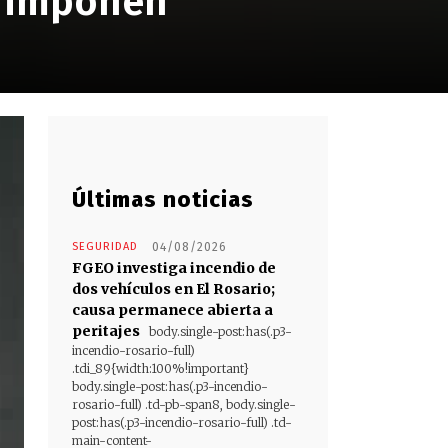
e imponen
Últimas noticias
SEGURIDAD
04/08/2026
FGEO investiga incendio de
dos vehículos en El Rosario;
causa permanece abierta a
peritajes
body.single-post:has(.p3-
incendio-rosario-full)
.tdi_89{width:100%!important}
body.single-post:has(.p3-incendio-
rosario-full) .td-pb-span8, body.single-
post:has(.p3-incendio-rosario-full) .td-
main-content-