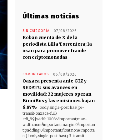
Últimas noticias
SIN CATEGORÍA
07/08/2026
Roban cuenta de X de la
periodista Lilia Torrentera; la
usan para promover fraude
con criptomonedas
COMUNICADOS
06/08/2026
Oaxaca presenta ante GIZ y
SEDATU sus avances en
movilidad: 32 mujeres operan
BinniBus y las emisiones bajan
6.87%
body.single-post:has(.p3-
transit-oaxaca-full)
.tdi_89{width:100%!important;max-
width:none!important;margin:0!importan
t;padding:0!important;float:none!importa
nt} body.single-post:has(.p3-transit-