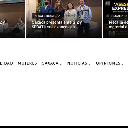
INFRAESTRUCTURA
FISCALÍA
Z y
Oaxaca presenta ante GIZ y
Fiscalía d
.
SEDATU sus avances en...
material d
LIDAD
MUJERES
OAXACA
NOTICIAS
OPINIONES