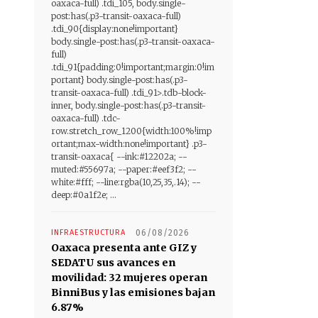
oaxaca-full) .tdi_105, body.single-
post:has(.p3-transit-oaxaca-full)
.tdi_90{display:none!important}
body.single-post:has(.p3-transit-oaxaca-
full)
.tdi_91{padding:0!important;margin:0!im
portant} body.single-post:has(.p3-
transit-oaxaca-full) .tdi_91>.tdb-block-
inner, body.single-post:has(.p3-transit-
oaxaca-full) .tdc-
row.stretch_row_1200{width:100%!imp
ortant;max-width:none!important} .p3-
transit-oaxaca{ --ink:#12202a; --
muted:#55697a; --paper:#eef3f2; --
white:#fff; --line:rgba(10,25,35,.14); --
deep:#0a1f2e; ...
INFRAESTRUCTURA
06/08/2026
Oaxaca presenta ante GIZ y
SEDATU sus avances en
movilidad: 32 mujeres operan
BinniBus y las emisiones bajan
6.87%