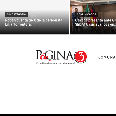
SIN CATEGORÍA
COMUNICADOS
Roban cuenta de X de la periodista
Oaxaca presenta ante GI
Lilia Torrentera;...
SEDATU sus avances en..
COMUNA