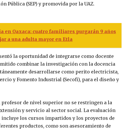
ión Pública (SEP) y promovida por la UAZ.
ia en Oaxaca: cuatro familiares purgarán 9 años
jar a una adulta mayor en Etla
resentó la oportunidad de integrarse como docente
ermitido combinar la investigación con la docencia
ltáneamente desarrollarse como perito electricista,
rcio y Fomento Industrial (Secofi), para el diseño y
 profesor de nivel superior no se restringen a la
xtensión y servicio al sector social. La evaluación
 incluye los cursos impartidos y los proyectos de
diferentes productos, como son asesoramiento de