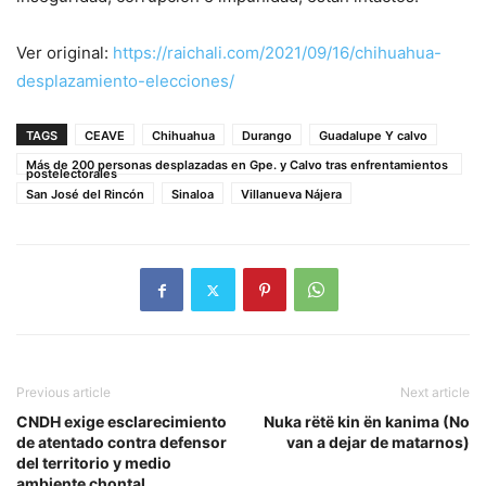
Ver original:
https://raichali.com/2021/09/16/chihuahua-
desplazamiento-elecciones/
TAGS
CEAVE
Chihuahua
Durango
Guadalupe Y calvo
Más de 200 personas desplazadas en Gpe. y Calvo tras enfrentamientos
postelectorales
San José del Rincón
Sinaloa
Villanueva Nájera
Previous article
Next article
CNDH exige esclarecimiento
Nuka rëtë kin ën kanima (No
de atentado contra defensor
van a dejar de matarnos)
del territorio y medio
ambiente chontal