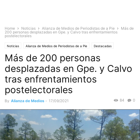
Home
Noticias
Alianza de Medios de Periodistas de a Pie
Más de
200 personas desplazadas en Gpe. y Calvo tras enfrentamientos
postelectorales
Noticias
Alianza de Medios de Periodistas de a Pie
Destacadas
Más de 200 personas
Nacionales
Sociedad
desplazadas en Gpe. y Calvo
tras enfrentamientos
postelectorales
84
0
By
Alianza de Medios
-
17/09/2021