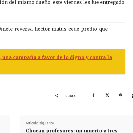
ción del mismo dueño, este viernes les fue entregado
3/mete-reversa-hector-matus-cede-predio-que-
 una campaña a favor de lo digno y contra la
Cuota
Artículo siguiente
Chocan profesores: un muerto y tres