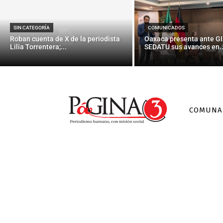
SIN CATEGORÍA
COMUNICADOS
Roban cuenta de X de la periodista
Oaxaca presenta ante GI
Lilia Torrentera;...
SEDATU sus avances en..
COMUNA
Mete reve