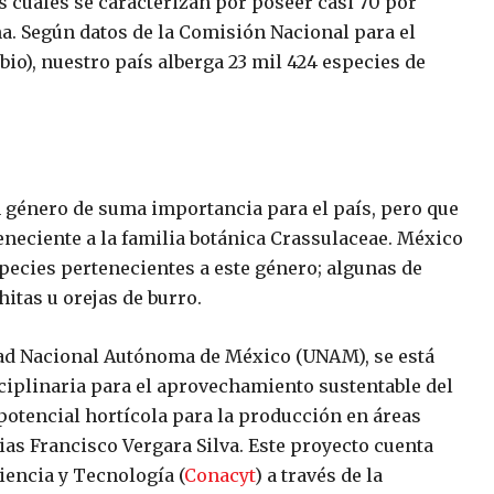
 cuales se caracterizan por poseer casi 70 por
na. Según datos de la Comisión Nacional para el
io), nuestro país alberga 23 mil 424 especies de
n género de suma importancia para el país, pero que
teneciente a la familia botánica Crassulaceae. México
pecies pertenecientes a este género; algunas de
itas u orejas de burro.
sidad Nacional Autónoma de México (UNAM), se está
sciplinaria para el aprovechamiento sustentable del
 potencial hortícola para la producción en áreas
cias Francisco Vergara Silva. Este proyecto cuenta
iencia y Tecnología (
Conacyt
) a través de la