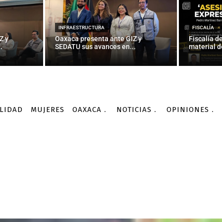
INFRAESTRUCTURA
FISCALÍA
Z y
Oaxaca presenta ante GIZ y
Fiscalía d
.
SEDATU sus avances en...
material d
LIDAD
MUJERES
OAXACA
NOTICIAS
OPINIONES