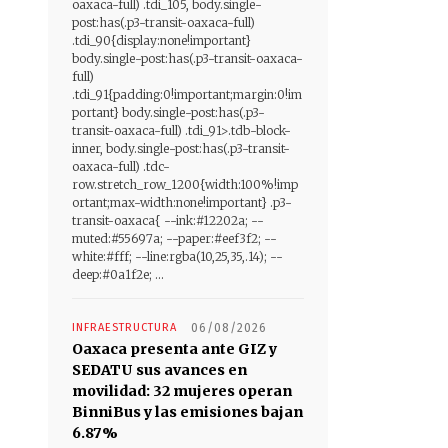
oaxaca-full) .tdi_105, body.single-
post:has(.p3-transit-oaxaca-full)
.tdi_90{display:none!important}
body.single-post:has(.p3-transit-oaxaca-
full)
.tdi_91{padding:0!important;margin:0!im
portant} body.single-post:has(.p3-
transit-oaxaca-full) .tdi_91>.tdb-block-
inner, body.single-post:has(.p3-transit-
oaxaca-full) .tdc-
row.stretch_row_1200{width:100%!imp
ortant;max-width:none!important} .p3-
transit-oaxaca{ --ink:#12202a; --
muted:#55697a; --paper:#eef3f2; --
white:#fff; --line:rgba(10,25,35,.14); --
deep:#0a1f2e; ...
INFRAESTRUCTURA
06/08/2026
Oaxaca presenta ante GIZ y
SEDATU sus avances en
movilidad: 32 mujeres operan
BinniBus y las emisiones bajan
6.87%