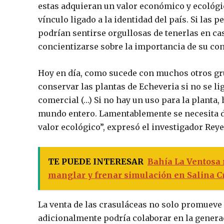
estas adquieran un valor económico y ecológi
vínculo ligado a la identidad del país. Si las
podrían sentirse orgullosas de tenerlas en c
concientizarse sobre la importancia de su co
Hoy en día, como sucede con muchos otros gr
conservar las plantas de
Echeveria
si no se li
comercial (…) Si no hay un uso para la planta, 
mundo entero. Lamentablemente se necesita da
valor ecológico”, expresó el investigador Reye
TE PUEDE INTERESAR
Bahía La Ventosa
manglar y frenar simulación en Salina C
La venta de las crasuláceas no solo promueve 
adicionalmente podría colaborar en la generac