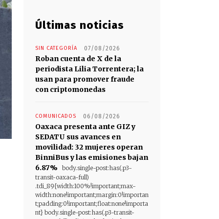
Últimas noticias
SIN CATEGORÍA
07/08/2026
Roban cuenta de X de la
periodista Lilia Torrentera; la
usan para promover fraude
con criptomonedas
COMUNICADOS
06/08/2026
Oaxaca presenta ante GIZ y
SEDATU sus avances en
movilidad: 32 mujeres operan
BinniBus y las emisiones bajan
6.87%
body.single-post:has(.p3-
transit-oaxaca-full)
.tdi_89{width:100%!important;max-
width:none!important;margin:0!importan
t;padding:0!important;float:none!importa
nt} body.single-post:has(.p3-transit-