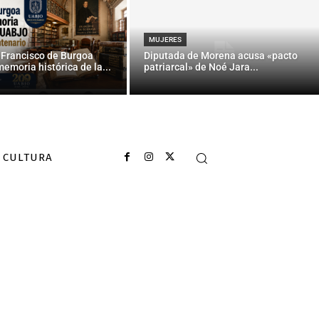
empresa los
umal
MUJERES
 Francisco de Burgoa
Diputada de Morena acusa «pacto
memoria histórica de la...
patriarcal» de Noé Jara...
CULTURA