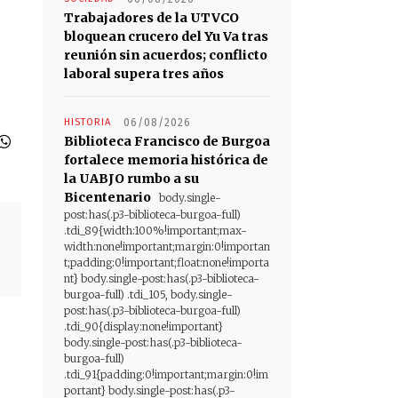
Trabajadores de la UTVCO
bloquean crucero del Yu Va tras
reunión sin acuerdos; conflicto
laboral supera tres años
HISTORIA
06/08/2026
Biblioteca Francisco de Burgoa
fortalece memoria histórica de
la UABJO rumbo a su
Bicentenario
body.single-
post:has(.p3-biblioteca-burgoa-full)
.tdi_89{width:100%!important;max-
width:none!important;margin:0!importan
t;padding:0!important;float:none!importa
nt} body.single-post:has(.p3-biblioteca-
burgoa-full) .tdi_105, body.single-
post:has(.p3-biblioteca-burgoa-full)
.tdi_90{display:none!important}
body.single-post:has(.p3-biblioteca-
burgoa-full)
.tdi_91{padding:0!important;margin:0!im
portant} body.single-post:has(.p3-