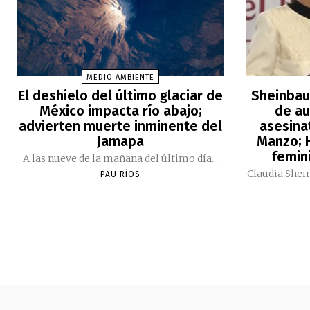
MEDIO AMBIENTE
El deshielo del último glaciar de
Sheinbau
México impacta río abajo;
de au
advierten muerte inminente del
asesina
Jamapa
Manzo; H
femini
A las nueve de la mañana del último día...
Claudia Shei
PAU RÍOS