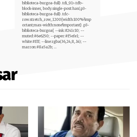
biblioteca-burgoa-full) .tdi_91>.tdb-
block-inner, body.single-post:has(.p3-
biblioteca-burgoa-full) .tdc-
row.stretch_row_1200{width:100%!imp
ortant;max-width:none!important} .p3-
biblioteca-burgoa{ --ink:#241c10; --
muted:#6e6250; --paper:#f5efe1; --
white:#fff; --line:rgba(36,24,8,.14); --
marron:#8a5a2b; ...
sar