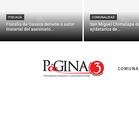
Mueren apl
lle
FISCALÍA
COMUNALIDAD
Fiscalía de Oaxaca detiene a autor
San Miguel Chimalapa da
material del asesinato...
ejidatarios de...
COMUNA