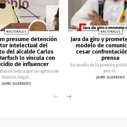
NACIONALES
NACIONALES
m presume detención
Jara da giro y promet
tor intelectual del
modelo de comunic
to del alcalde Carlos
cesar confrontación
arfuch lo vincula con
prensa
cidio de influencer
En medio de la presión polít
por el...
nbaum indica que la captura de
Ramón Ángel...
JAIME GUERRERO
JAIME GUERRERO