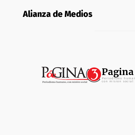
Alianza de Medios
Pagina
Periodismo huma
con mision social