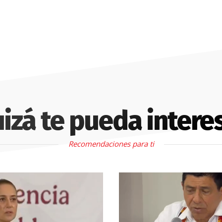
izá te pueda intere
Recomendaciones para ti