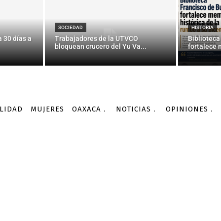
astados 124 cocodrilos; 
vaba de Culiacán a Chet
SOCIEDAD
HISTORIA
 30 días a
Trabajadores de la UTVCO
Biblioteca
bloquean crucero del Yu Va...
fortalece 
-
Por
AGENCIA INFORMATIVA CONACYT
10/02/2016
LIDAD
MUJERES
OAXACA
NOTICIAS
OPINIONES