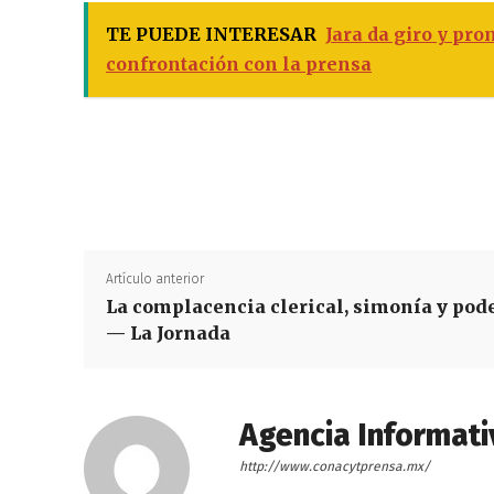
TE PUEDE INTERESAR
Jara da giro y pr
confrontación con la prensa
Artículo anterior
La complacencia clerical, simonía y pod
— La Jornada
Agencia Informati
http://www.conacytprensa.mx/