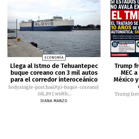
ECONOMÍA
Llega al Istmo de Tehuantepec
Trump fr
buque coreano con 3 mil autos
MEC a 
para el corredor interoceánico
México y
body.single-post:has(#p3-buque-coreano)
.tdi_89 { width:...
Trump fren
DIANA MANZO