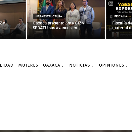
INFRAESTRUCTURA
FISCALÍA
Z y
Oaxaca presenta ante GIZ y
Fiscalía d
.
SEDATU sus avances en...
material d
LIDAD
MUJERES
OAXACA
NOTICIAS
OPINIONES