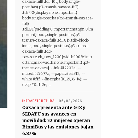
oaxaca-full) .tdi_105, body.single-
post:has(.p3-transit-oaxaca-full)
.tdi_90{display:none!important}
body.single-post:has(.p3-transit-oaxaca-
full)
.tdi_91{padding:0!important;margin:0!im
portant} body.single-post:has(.p3-
transit-oaxaca-full) .tdi_91>.tdb-block-
inner, body.single-post:has(.p3-transit-
oaxaca-full) .tdc-
row.stretch_row_1200{width:100%!imp
ortant;max-width:none!important} .p3-
transit-oaxaca{ --ink:#12202a; --
muted:#55697a; --paper:#eef3f2; --
white:#fff; --line:rgba(10,25,35,.14); --
deep:#0a1f2e; ...
INFRAESTRUCTURA
06/08/2026
Oaxaca presenta ante GIZ y
SEDATU sus avances en
movilidad: 32 mujeres operan
BinniBus y las emisiones bajan
6.87%