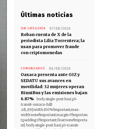
Últimas noticias
SIN CATEGORÍA
07/08/2026
Roban cuenta de X de la
periodista Lilia Torrentera; la
usan para promover fraude
con criptomonedas
COMUNICADOS
06/08/2026
Oaxaca presenta ante GIZ y
SEDATU sus avances en
movilidad: 32 mujeres operan
BinniBus y las emisiones bajan
6.87%
body.single-post:has(.p3-
transit-oaxaca-full)
.tdi_89{width:100%!important;max-
width:none!important;margin:0!importan
t;padding:0!important;float:none!importa
nt} body.single-post:has(.p3-transit-