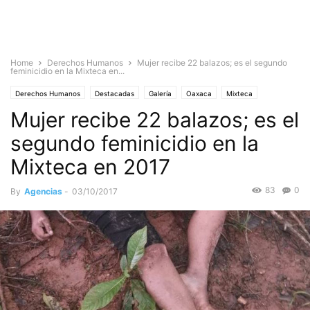
Home
Derechos Humanos
Mujer recibe 22 balazos; es el segundo
feminicidio en la Mixteca en...
Derechos Humanos
Destacadas
Galería
Oaxaca
Mixteca
Mujer recibe 22 balazos; es el
Mujeres
Mujeres otro
Noticias
segundo feminicidio en la
Mixteca en 2017
83
0
By
Agencias
-
03/10/2017