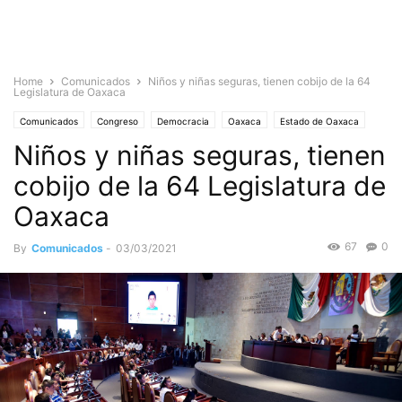
Home
Comunicados
Niños y niñas seguras, tienen cobijo de la 64
Legislatura de Oaxaca
Comunicados
Congreso
Democracia
Oaxaca
Estado de Oaxaca
Niños y niñas seguras, tienen
cobijo de la 64 Legislatura de
Oaxaca
67
0
By
Comunicados
-
03/03/2021