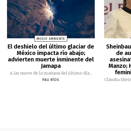
MEDIO AMBIENTE
El deshielo del último glaciar de
Sheinbau
México impacta río abajo;
de au
advierten muerte inminente del
asesina
Jamapa
Manzo; H
femini
A las nueve de la mañana del último día...
Claudia Shei
PAU RÍOS