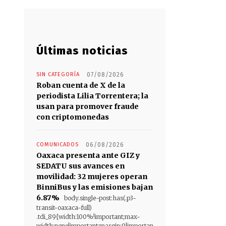
Últimas noticias
SIN CATEGORÍA
07/08/2026
Roban cuenta de X de la
periodista Lilia Torrentera; la
usan para promover fraude
con criptomonedas
COMUNICADOS
06/08/2026
Oaxaca presenta ante GIZ y
SEDATU sus avances en
movilidad: 32 mujeres operan
BinniBus y las emisiones bajan
6.87%
body.single-post:has(.p3-
transit-oaxaca-full)
.tdi_89{width:100%!important;max-
width:none!important;margin:0!importan