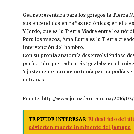
Gea representaba para los griegos la Tierra M
sus encendidas entrañas tectónicas; en ella 
Y Jordo, que es la Tierra Madre entre los nórdic
Para los vascos, Ama-Lurra es la Tierra creado
intervención del hombre.
Con su propia anatomía desenvolviéndose des
perfección que nadie más igualaba en el unive
Y justamente porque no tenía par no podía ser
entrañas.
Fuente: http://www.jornada.unam.mx/2016/02/
TE PUEDE INTERESAR
El deshielo del úl
advierten muerte inminente del Jamapa