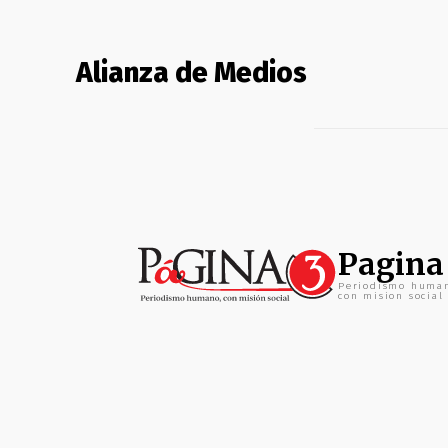
Alianza de Medios
Pagina
Periodismo huma
con mision social