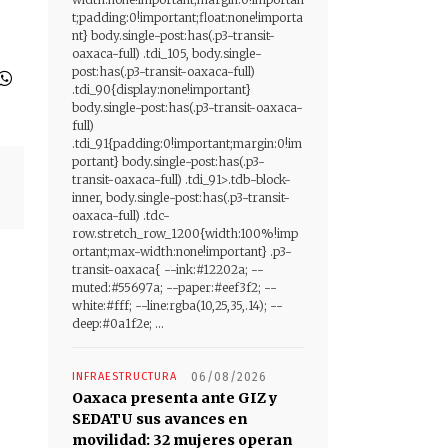
t;padding:0!important;float:none!importa
nt} body.single-post:has(.p3-transit-
oaxaca-full) .tdi_105, body.single-
post:has(.p3-transit-oaxaca-full)
.tdi_90{display:none!important}
body.single-post:has(.p3-transit-oaxaca-
full)
.tdi_91{padding:0!important;margin:0!im
portant} body.single-post:has(.p3-
transit-oaxaca-full) .tdi_91>.tdb-block-
inner, body.single-post:has(.p3-transit-
oaxaca-full) .tdc-
row.stretch_row_1200{width:100%!imp
ortant;max-width:none!important} .p3-
transit-oaxaca{ --ink:#12202a; --
muted:#55697a; --paper:#eef3f2; --
white:#fff; --line:rgba(10,25,35,.14); --
deep:#0a1f2e; ...
INFRAESTRUCTURA
06/08/2026
Oaxaca presenta ante GIZ y
SEDATU sus avances en
movilidad: 32 mujeres operan