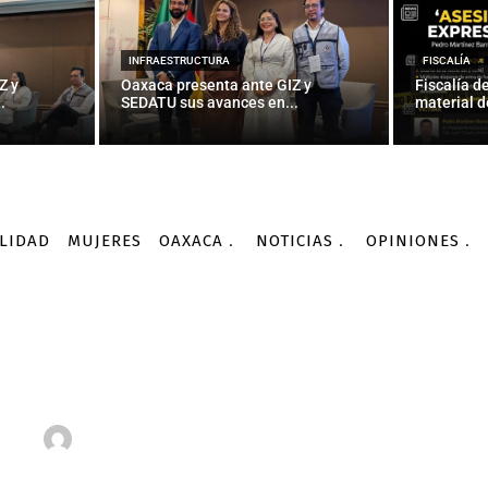
INFRAESTRUCTURA
FISCALÍA
Z y
Oaxaca presenta ante GIZ y
Fiscalía d
.
SEDATU sus avances en...
material d
LIDAD
MUJERES
OAXACA
NOTICIAS
OPINIONES
Noticias
Nacionales
No sólo de pan...
NACIONALES
No sólo de pan…
-
Por
AGENCIA INFORMATIVA CONACYT
21/02/2016