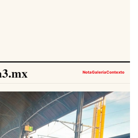
a3.mx
Nota
Galería
Contexto