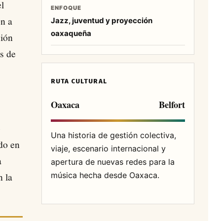
el
ENFOQUE
on a
Jazz, juventud y proyección
oaxaqueña
ción
s de
RUTA CULTURAL
Oaxaca
Belfort
b
Una historia de gestión colectiva,
do en
viaje, escenario internacional y
a
apertura de nuevas redes para la
música hecha desde Oaxaca.
n la