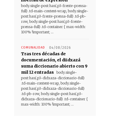
body.single-post:has(.p3-frente-prensa-
full) .td-main-content-wrap, body.single-
post:has(.p3-frente-prensa-full) .td-pb-
row, body.single-post:has(.p3-frente-
prensa-full) .td-container { max-width:
100% !important; ...
COMUNALIDAD
04/08/2026
Tras tres décadas de
documentación, el diidxazá
suma diccionario abierto con 9
mil 12 entradas
body.single-
post:has(.p3-didxaza-diccionario-full)
.td-main-content-wrap, body.single-
post:has(.p3-didxaza-diccionario-full)
.td-pb-row, body.single-post:has(.p3-
didxaza-diccionario-full) .td-container {
max-width: 100% !important; ...