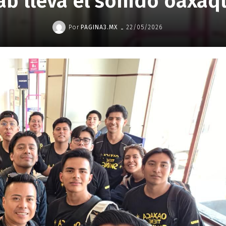
ab lleva el sonido oaxaq
-
Por
PAGINA3.MX
22/05/2026