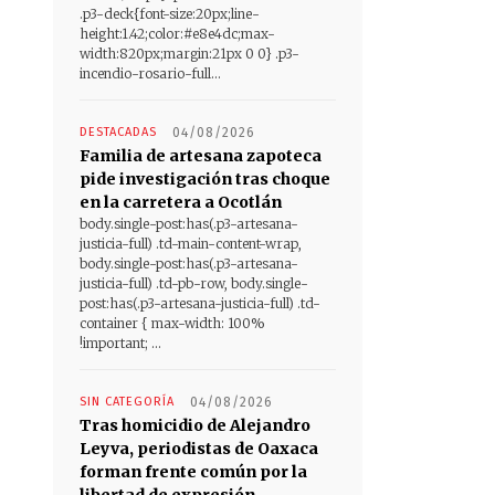
.p3-deck{font-size:20px;line-
height:1.42;color:#e8e4dc;max-
width:820px;margin:21px 0 0} .p3-
incendio-rosario-full...
DESTACADAS
04/08/2026
Familia de artesana zapoteca
pide investigación tras choque
en la carretera a Ocotlán
body.single-post:has(.p3-artesana-
justicia-full) .td-main-content-wrap,
body.single-post:has(.p3-artesana-
justicia-full) .td-pb-row, body.single-
post:has(.p3-artesana-justicia-full) .td-
container { max-width: 100%
!important; ...
SIN CATEGORÍA
04/08/2026
Tras homicidio de Alejandro
Leyva, periodistas de Oaxaca
forman frente común por la
libertad de expresión