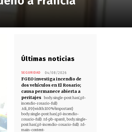
ueño a Francia
Últimas noticias
SEGURIDAD
04/08/2026
FGEO investiga incendio de
dos vehículos en El Rosario;
causa permanece abierta a
peritajes
body.single-post:has(.p3-
incendio-rosario-full)
.tdi_89{width:100%!important}
body.single-post:has(.p3-incendio-
rosario-full) .td-pb-span8, body.single-
post:has(.p3-incendio-rosario-full) .td-
main-content-