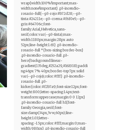
wrap{width:100%!important;max-
width:none!important} .p3-incendio-
rosario-full{--p3-rojo:#b72d28;--p3-
tinta:#24211e;--p3-crema:#f6f0e5;--p3-
gris:#64706c;font-
family:Arial,Helvetica,sans-
serif;color:var(--p3-tinta);max-
width:1180px;margin:28px auto
52px;line-height:1.65} .p3-incendio-
rosario-full *{box-sizing:border-box}
.p3-incendio-rosario-full .p3-
hero{background:linear-
gradient(135deg,#252a29,#161918);paddi
ng:46px 7% 40px;border-top:7px solid
var(--p3-rojo);color:#fff} .p3-incendio-
rosario-full .p3-
kicker{color:#f2b7a9;font-size:12px;font-
weight:800;letter-spacing:1.4px;text-
transform:uppercase;margin:0 0 12px}
.p3-incendio-rosario-full h1{font-
family:Georgia,serif;font-
size:clamp(34px,5vw,60px);line-
height:1.03;letter-
spacing:-1.5px;color:#fff;margin:0;max-
width:980px} .p3-incendio-rosario-full