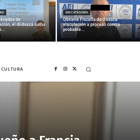
AD
SIN CATEGORÍA
décadas de
Obtiene Fiscalía de Oaxaca
ción, el diidxazá suma
vinculación a proceso contra
...
probable...
CULTURA