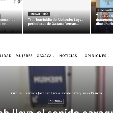
COMUNALID
SIN CATEGORÍA
Tras tres 
oteca pide
Tras homicidio de Alejandro Leyva,
documenta
 en...
periodistas de Oaxaca forman...
diccionario
LIDAD
MUJERES
OAXACA
NOTICIAS
OPINIONES
Cultura
Oaxaca Jazz Lab lleva el sonido oaxaqueño a Francia
CULTURA