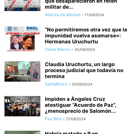
que desaparecieron en retén
militar de...
Alianza de Medios
-
11/09/2024
“No permitiremos otra vez que la
impunidad vuelva asomarse»:
Hermanas Uruchurtu
Diana Manzo
-
30/08/2024
Claudia Uruchurtu, un largo
proceso judicial que todavía no
termina
SemMéxico
-
30/08/2024
Impiden a Ángeles Cruz
atestiguar “Acuerdo de Paz”,
¿menosprecio de Salomón...
Pau Ríos
-
27/08/2024
Habría matado a 9 en