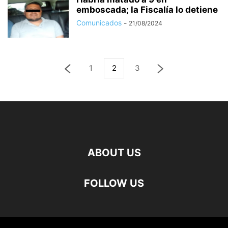
emboscada; la Fiscalía lo detiene
Comunicados
-
21/08/2024
1
2
3
ABOUT US
FOLLOW US