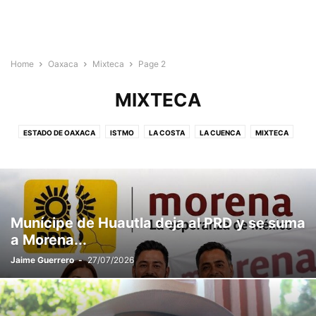
Home
Oaxaca
Mixteca
Page 2
MIXTECA
ESTADO DE OAXACA
ISTMO
LA COSTA
LA CUENCA
MIXTECA
SIERRA NORTE
SIERRA SUR
VALLES CENTRALES
Munícipe de Huautla deja al PRD y se suma
a Morena...
Jaime Guerrero
-
27/07/2026