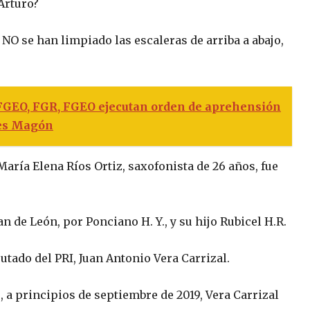
Arturo?
O se han limpiado las escaleras de arriba a abajo,
 FGEO, FGR, FGEO ejecutan orden de aprehensión
ores Magón
María Elena Ríos Ortiz, saxofonista de 26 años, fue
n de León, por Ponciano H. Y., y su hijo Rubicel H.R.
tado del PRI, Juan Antonio Vera Carrizal.
 a principios de septiembre de 2019, Vera Carrizal