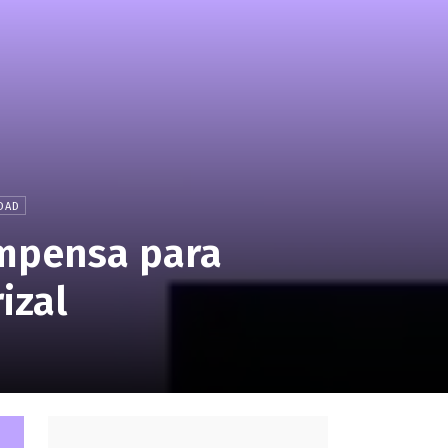
DAD
ompensa para
izal