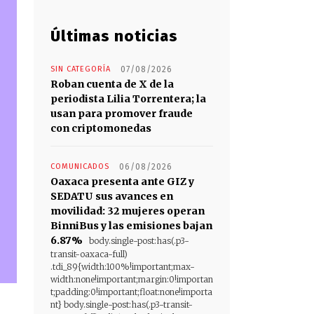
Últimas noticias
SIN CATEGORÍA
07/08/2026
Roban cuenta de X de la
periodista Lilia Torrentera; la
usan para promover fraude
con criptomonedas
COMUNICADOS
06/08/2026
Oaxaca presenta ante GIZ y
SEDATU sus avances en
movilidad: 32 mujeres operan
BinniBus y las emisiones bajan
6.87%
body.single-post:has(.p3-
transit-oaxaca-full)
.tdi_89{width:100%!important;max-
width:none!important;margin:0!importan
t;padding:0!important;float:none!importa
nt} body.single-post:has(.p3-transit-