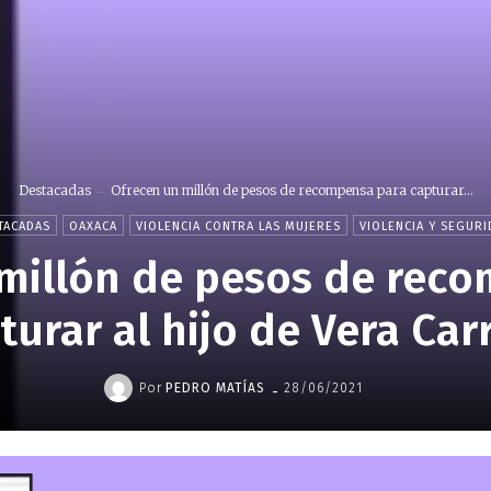
Destacadas
Ofrecen un millón de pesos de recompensa para capturar...
TACADAS
OAXACA
VIOLENCIA CONTRA LAS MUJERES
VIOLENCIA Y SEGURI
millón de pesos de rec
turar al hijo de Vera Carr
-
Por
PEDRO MATÍAS
28/06/2021