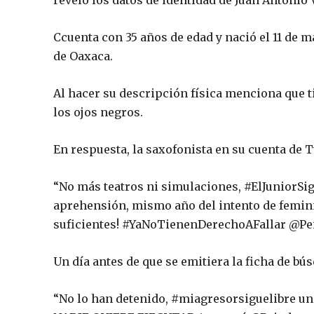
reveló los datos de identidad de Juan Antonio
Ccuenta con 35 años de edad y nació el 11 de 
de Oaxaca.
Al hacer su descripción física menciona que ti
los ojos negros.
En respuesta, la saxofonista en su cuenta de
“No más teatros ni simulaciones, #ElJuniorSig
aprehensión, mismo año del intento de feminic
suficientes! #YaNoTienenDerechoAFallar @P
Un día antes de que se emitiera la ficha de bú
“No lo han detenido, #miagresorsiguelibre u