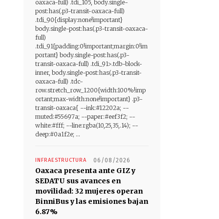
oaxaca-full) .tdi_105, body.single-
post:has(.p3-transit-oaxaca-full)
.tdi_90{display:none!important}
body.single-post:has(.p3-transit-oaxaca-
full)
.tdi_91{padding:0!important;margin:0!im
portant} body.single-post:has(.p3-
transit-oaxaca-full) .tdi_91>.tdb-block-
inner, body.single-post:has(.p3-transit-
oaxaca-full) .tdc-
row.stretch_row_1200{width:100%!imp
ortant;max-width:none!important} .p3-
transit-oaxaca{ --ink:#12202a; --
muted:#55697a; --paper:#eef3f2; --
white:#fff; --line:rgba(10,25,35,.14); --
deep:#0a1f2e; ...
INFRAESTRUCTURA
06/08/2026
Oaxaca presenta ante GIZ y
SEDATU sus avances en
movilidad: 32 mujeres operan
BinniBus y las emisiones bajan
6.87%