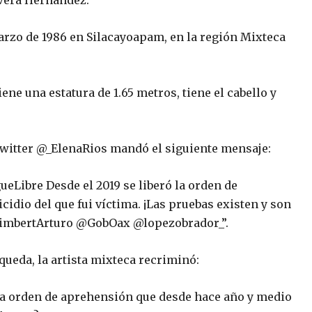
 Vera Hernández.
marzo de 1986 en Silacayoapam, en la región Mixteca
ene una estatura de 1.65 metros, tiene el cabello y
 Twitter @_ElenaRios mandó el siguiente mensaje:
ueLibre Desde el 2019 se liberó la orden de
idio del que fui víctima. ¡Las pruebas existen y son
eimbertArturo @GobOax @lopezobrador_”.
squeda, la artista mixteca recriminó:
na orden de aprehensión que desde hace año y medio