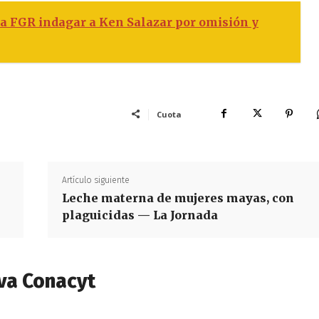
a FGR indagar a Ken Salazar por omisión y
Cuota
Artículo siguiente
Leche materna de mujeres mayas, con
plaguicidas — La Jornada
va Conacyt