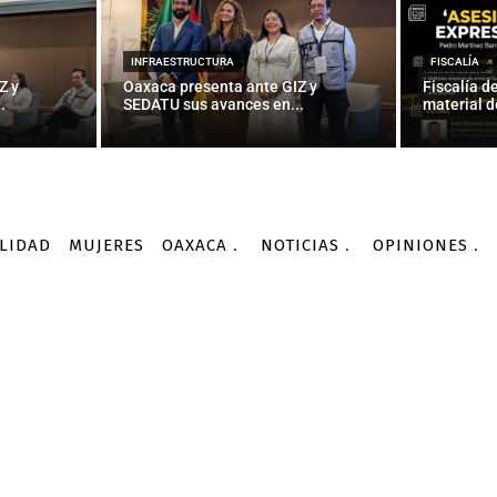
NACIONALES
r”, el nuevo reglamento
INFRAESTRUCTURA
FISCALÍA
Z y
Oaxaca presenta ante GIZ y
Fiscalía d
.
SEDATU sus avances en...
material d
-
Por
AGENCIA INFORMATIVA CONACYT
12/10/2015
LIDAD
MUJERES
OAXACA
NOTICIAS
OPINIONES