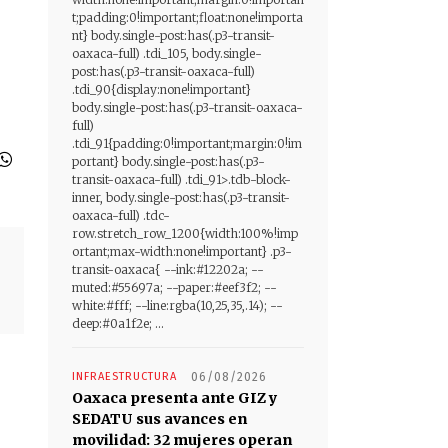
t;padding:0!important;float:none!importa
nt} body.single-post:has(.p3-transit-
oaxaca-full) .tdi_105, body.single-
post:has(.p3-transit-oaxaca-full)
.tdi_90{display:none!important}
body.single-post:has(.p3-transit-oaxaca-
full)
.tdi_91{padding:0!important;margin:0!im
portant} body.single-post:has(.p3-
transit-oaxaca-full) .tdi_91>.tdb-block-
inner, body.single-post:has(.p3-transit-
oaxaca-full) .tdc-
row.stretch_row_1200{width:100%!imp
ortant;max-width:none!important} .p3-
transit-oaxaca{ --ink:#12202a; --
muted:#55697a; --paper:#eef3f2; --
white:#fff; --line:rgba(10,25,35,.14); --
deep:#0a1f2e; ...
INFRAESTRUCTURA
06/08/2026
Oaxaca presenta ante GIZ y
SEDATU sus avances en
movilidad: 32 mujeres operan