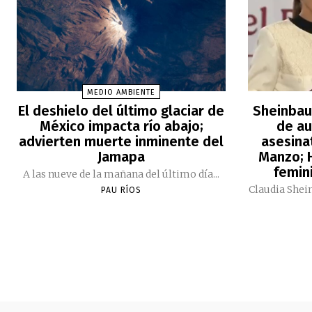
MEDIO AMBIENTE
El deshielo del último glaciar de
Sheinbau
México impacta río abajo;
de au
advierten muerte inminente del
asesina
Jamapa
Manzo; H
femini
A las nueve de la mañana del último día...
Claudia Shei
PAU RÍOS