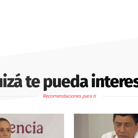
izá te pueda intere
Recomendaciones para ti