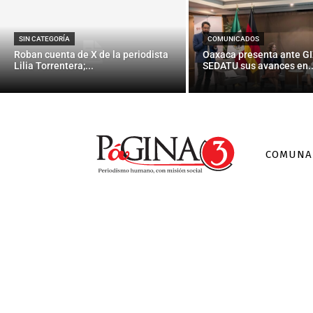
Para “educa
SIN CATEGORÍA
COMUNICADOS
Roban cuenta de X de la periodista
Oaxaca presenta ante GI
Lilia Torrentera;...
SEDATU sus avances en..
COMUNA