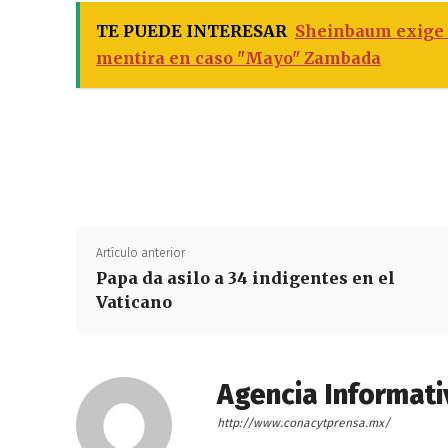
TE PUEDE INTERESAR
Sheinbaum exige 
mentira en caso "Mayo" Zambada
Artículo anterior
Papa da asilo a 34 indigentes en el
Vaticano
Agencia Informati
http://www.conacytprensa.mx/