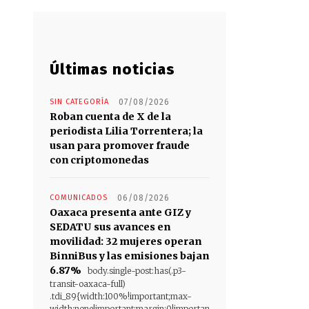
Últimas noticias
SIN CATEGORÍA
07/08/2026
Roban cuenta de X de la
periodista Lilia Torrentera; la
usan para promover fraude
con criptomonedas
COMUNICADOS
06/08/2026
Oaxaca presenta ante GIZ y
SEDATU sus avances en
movilidad: 32 mujeres operan
BinniBus y las emisiones bajan
6.87%
body.single-post:has(.p3-
transit-oaxaca-full)
.tdi_89{width:100%!important;max-
width:none!important;margin:0!importan