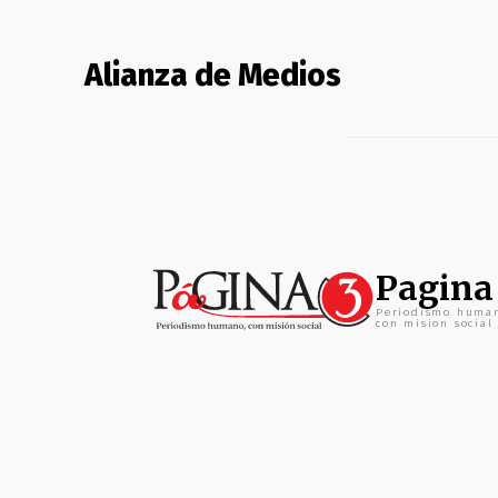
Alianza de Medios
Pagina
Periodismo huma
con mision social