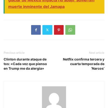
muerte inminente del Jamapa
Previous article
Next article
Clinton durante ataque de
Netflix confirma tercera y
tos: «Cada vez que pienso
cuarta temporada de
en Trump me da alergia»
‘Narcos’