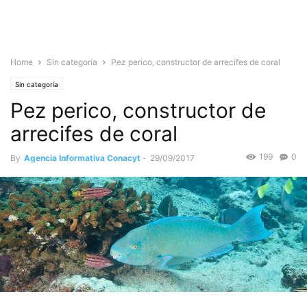
Home
Sin categoría
Pez perico, constructor de arrecifes de coral
Sin categoría
Pez perico, constructor de
arrecifes de coral
199
0
By
Agencia Informativa Conacyt
-
29/09/2017