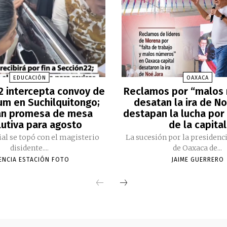
EDUCACIÓN
OAXACA
2 intercepta convoy de
Reclamos por “malos
m en Suchilquitongo;
desatan la ira de No
an promesa de mesa
destapan la lucha por 
lutiva para agosto
de la capital
cial se topó con el magisterio
La sucesión por la presidenc
disidente....
de Oaxaca de...
ENCIA ESTACIÓN FOTO
JAIME GUERRERO