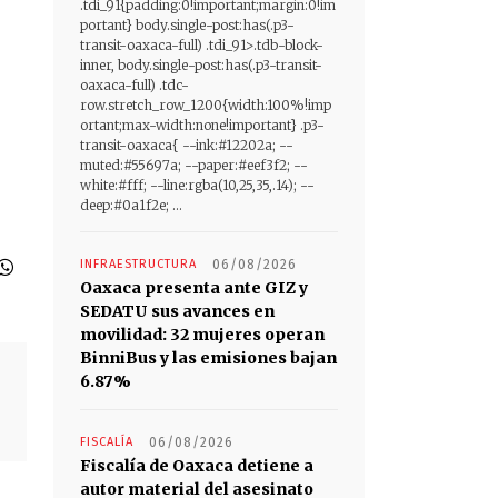
.tdi_91{padding:0!important;margin:0!im
portant} body.single-post:has(.p3-
transit-oaxaca-full) .tdi_91>.tdb-block-
inner, body.single-post:has(.p3-transit-
oaxaca-full) .tdc-
row.stretch_row_1200{width:100%!imp
ortant;max-width:none!important} .p3-
transit-oaxaca{ --ink:#12202a; --
muted:#55697a; --paper:#eef3f2; --
white:#fff; --line:rgba(10,25,35,.14); --
deep:#0a1f2e; ...
INFRAESTRUCTURA
06/08/2026
Oaxaca presenta ante GIZ y
SEDATU sus avances en
movilidad: 32 mujeres operan
BinniBus y las emisiones bajan
6.87%
FISCALÍA
06/08/2026
Fiscalía de Oaxaca detiene a
autor material del asesinato