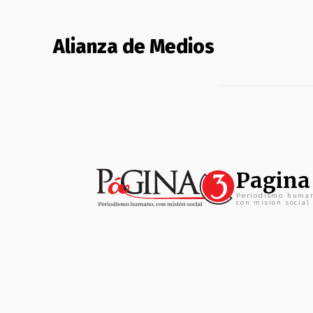
Alianza de Medios
Pagina
Periodismo huma
con mision social