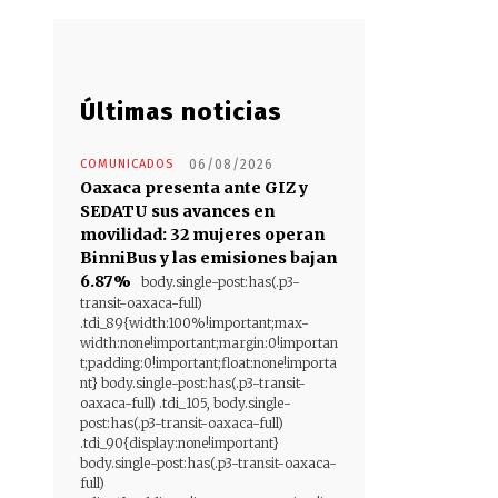
Últimas noticias
COMUNICADOS
06/08/2026
Oaxaca presenta ante GIZ y
SEDATU sus avances en
movilidad: 32 mujeres operan
BinniBus y las emisiones bajan
6.87%
body.single-post:has(.p3-
transit-oaxaca-full)
.tdi_89{width:100%!important;max-
width:none!important;margin:0!importan
t;padding:0!important;float:none!importa
nt} body.single-post:has(.p3-transit-
oaxaca-full) .tdi_105, body.single-
post:has(.p3-transit-oaxaca-full)
.tdi_90{display:none!important}
body.single-post:has(.p3-transit-oaxaca-
full)