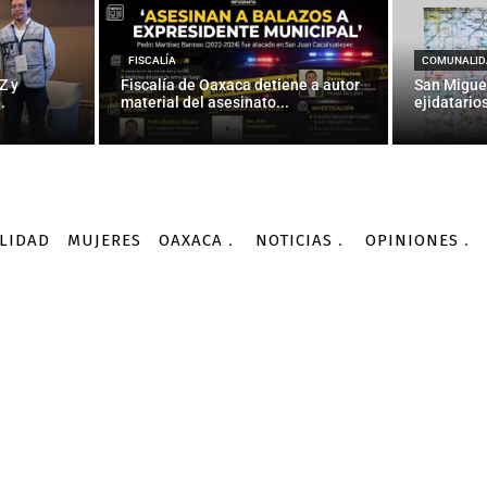
ara localizar fuente rad
en Querétaro
FISCALÍA
COMUNALID
Z y
Fiscalía de Oaxaca detiene a autor
San Migue
.
material del asesinato...
ejidatarios
-
Por
AGENCIA INFORMATIVA CONACYT
29/02/2016
LIDAD
MUJERES
OAXACA
NOTICIAS
OPINIONES