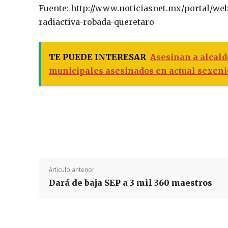
Fuente: http://www.noticiasnet.mx/portal/web
radiactiva-robada-queretaro
TE PUEDE INTERESAR
Asesinan a alcald
municipales asesinados en actual sexeni
Artículo anterior
Dará de baja SEP a 3 mil 360 maestros