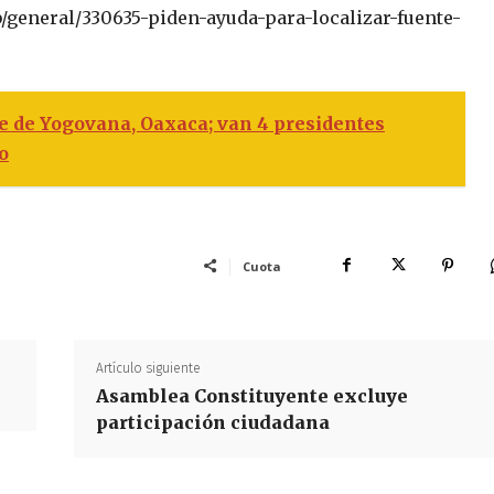
/general/330635-piden-ayuda-para-localizar-fuente-
e de Yogovana, Oaxaca; van 4 presidentes
o
Cuota
Artículo siguiente
Asamblea Constituyente excluye
participación ciudadana