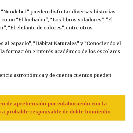
io “Nundehui” pueden disfrutar diversas historias
como “El luchador”, “Los libros voladores”, “El
r”, “El elefante de colores”, entre otros.
 al espacio”, “Hábitat Naturales” y “Conociendo el
la formación e interés académico de los escolares
riencia astronómica y de cuenta cuentos pueden
n de aprehensión por colaboración con la
a a probable responsable de doble homicidio