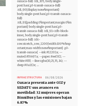
oaxaca-full) .tdi_105, body.single-
post:has(.p3-transit-oaxaca-full)
.tdi_90{display:none!important}
body.single-post:has(.p3-transit-oaxaca-
full)
.tdi_91{padding:0!important;margin:0!im
portant} body.single-post:has(.p3-
transit-oaxaca-full) .tdi_91>.tdb-block-
inner, body.single-post:has(.p3-transit-
oaxaca-full) .tdc-
row.stretch_row_1200{width:100%!imp
ortant;max-width:none!important} .p3-
transit-oaxaca{ --ink:#12202a; --
muted:#55697a; --paper:#eef3f2; --
white:#fff; --line:rgba(10,25,35,.14); --
deep:#0a1f2e; ...
INFRAESTRUCTURA
06/08/2026
Oaxaca presenta ante GIZ y
SEDATU sus avances en
movilidad: 32 mujeres operan
BinniBus y las emisiones bajan
6.87%