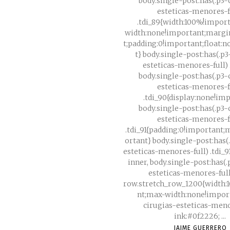
body.single-post:has(.p3-
esteticas-menores-f
.tdi_89{width:100%!impor
width:none!important;margi
t;padding:0!important;float:
t} body.single-post:has(.p
esteticas-menores-full) .
body.single-post:has(.p3-
esteticas-menores-f
.tdi_90{display:none!im
body.single-post:has(.p3-
esteticas-menores-f
.tdi_91{padding:0!important
ortant} body.single-post:has(
esteticas-menores-full) .tdi_
inner, body.single-post:has(
esteticas-menores-full
row.stretch_row_1200{width:
nt;max-width:none!important
cirugias-esteticas-menor
ink:#0f2226; ...
JAIME GUERRERO