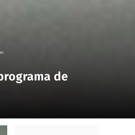
es
 programa de