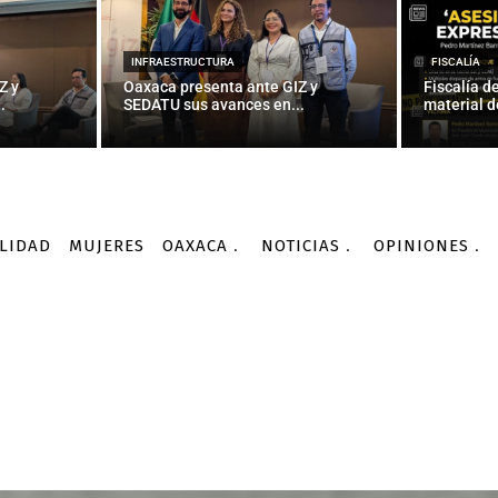
INFRAESTRUCTURA
FISCALÍA
Z y
Oaxaca presenta ante GIZ y
Fiscalía d
.
SEDATU sus avances en...
material d
LIDAD
MUJERES
OAXACA
NOTICIAS
OPINIONES