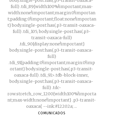
body.single-post:has(.p3-transit-oaxaca-
full) .tdi_89{width:100%!important;max-
width:none!important;margin:0!importan
t;padding:0!important;float:none!importan
t} body.single-post:has(.p3-transit-oaxaca-
full) .tdi_105, body.single-post:has(.p3-
transit-oaxaca-full)
.tdi_90{display:none!important}
body.single-post:has(.p3-transit-oaxaca-
full)
.tdi_91{padding:0!important;margin:0!imp
ortant} body.single-post:has(.p3-transit-
oaxaca-full) .tdi_91>.tdb-block-inner,
body.single-post:has(.p3-transit-oaxaca-
full) .tdc-
row.stretch_row_1200{width:100%!importa
nt;max-width:none!important} .p3-transit-
oaxaca{ --ink:#12202a; ...
COMUNICADOS