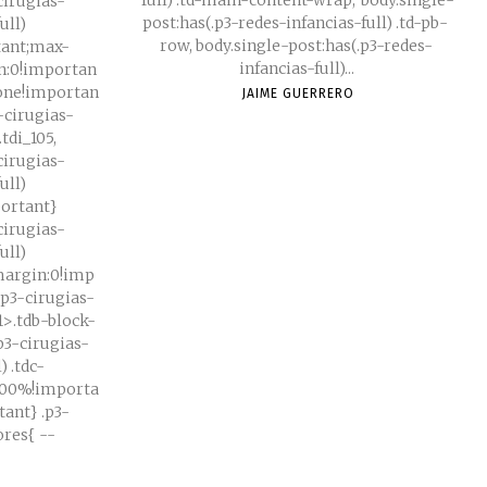
full) .td-main-content-wrap, body.single-
cirugias-
post:has(.p3-redes-infancias-full) .td-pb-
ull)
row, body.single-post:has(.p3-redes-
tant;max-
infancias-full)...
n:0!importan
none!importan
JAIME GUERRERO
3-cirugias-
tdi_105,
cirugias-
ull)
portant}
cirugias-
ull)
;margin:0!imp
.p3-cirugias-
91>.tdb-block-
.p3-cirugias-
) .tdc-
100%!importa
} .p3-
es{ --