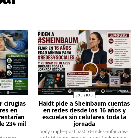
SOCIEDAD
 cirugías
Haidt pide a Sheinbaum cuentas
res en
en redes desde los 16 años y
rentarían
escuelas sin celulares toda la
e 234 mil
jornada
body.single-post:has(.p3-redes-infancias-