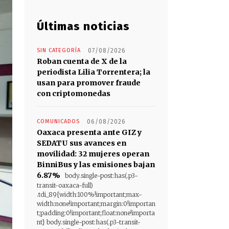
Últimas noticias
SIN CATEGORÍA
07/08/2026
Roban cuenta de X de la
periodista Lilia Torrentera; la
usan para promover fraude
con criptomonedas
COMUNICADOS
06/08/2026
Oaxaca presenta ante GIZ y
SEDATU sus avances en
movilidad: 32 mujeres operan
BinniBus y las emisiones bajan
6.87%
body.single-post:has(.p3-
transit-oaxaca-full)
.tdi_89{width:100%!important;max-
width:none!important;margin:0!importan
t;padding:0!important;float:none!importa
nt} body.single-post:has(.p3-transit-