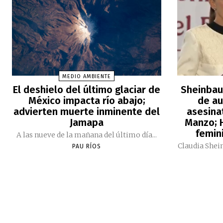
MEDIO AMBIENTE
El deshielo del último glaciar de
Sheinbau
México impacta río abajo;
de au
advierten muerte inminente del
asesina
Jamapa
Manzo; H
femini
A las nueve de la mañana del último día...
Claudia Shei
PAU RÍOS