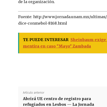
de la organización.
Fuente: http://www.jornada.unam.mx/ultimas/
dice-conmebol-8168.html
TE PUEDE INTERESAR
Sheinbaum exige 
mentira en caso "Mayo" Zambada
Artículo anterior
Abrirá UE centro de registro para
refugiados en Lesbos — La Jornada