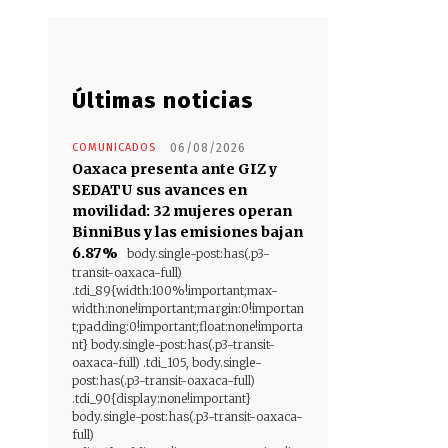
Últimas noticias
COMUNICADOS
06/08/2026
Oaxaca presenta ante GIZ y
SEDATU sus avances en
movilidad: 32 mujeres operan
BinniBus y las emisiones bajan
6.87%
body.single-post:has(.p3-
transit-oaxaca-full)
.tdi_89{width:100%!important;max-
width:none!important;margin:0!importan
t;padding:0!important;float:none!importa
nt} body.single-post:has(.p3-transit-
oaxaca-full) .tdi_105, body.single-
post:has(.p3-transit-oaxaca-full)
.tdi_90{display:none!important}
body.single-post:has(.p3-transit-oaxaca-
full)