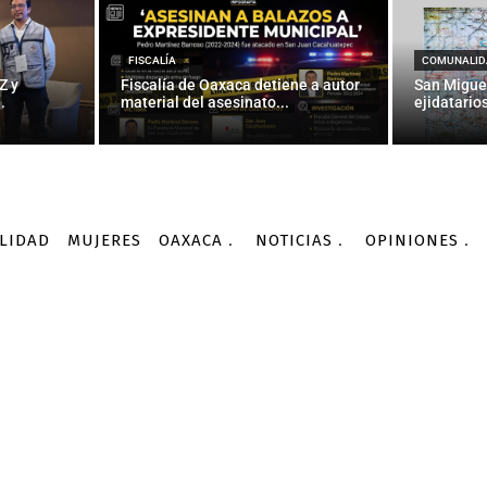
NACIONALES
a su sanción ante la FIFA
FISCALÍA
COMUNALID
Z y
Fiscalía de Oaxaca detiene a autor
San Migue
.
material del asesinato...
ejidatarios
-
Por
AGENCIA INFORMATIVA CONACYT
10/10/2015
LIDAD
MUJERES
OAXACA
NOTICIAS
OPINIONES