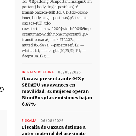
.tdi_91{padding:0!important;margin:0!im
portant} body.single-post:has(.p3-
transit-oaxaca-full) .tdi_91>.tdb-block-
inner, body.single-post:has(.p3-transit-
oaxaca-full) .tdc-
row.stretch_row_1200{width:100%!imp
ortant;max-width:none!important} .p3-
transit-oaxaca{ --ink:#12202a; --
muted:#55697a; --paper:#eef3f2; --
white:#fff; --line:rgba(10,25,35,.14); --
deep:#0a1f2e; ...
INFRAESTRUCTURA
06/08/2026
Oaxaca presenta ante GIZ y
SEDATU sus avances en
movilidad: 32 mujeres operan
BinniBus y las emisiones bajan
6.87%
FISCALÍA
06/08/2026
Fiscalía de Oaxaca detiene a
autor material del asesinato