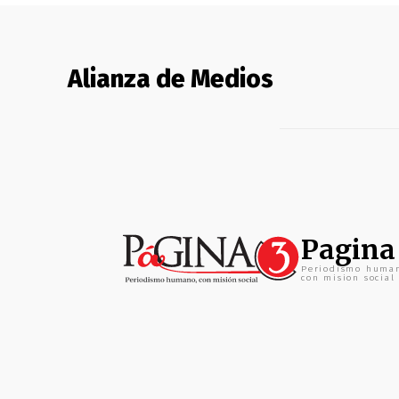
Alianza de Medios
Pagina
Periodismo huma
con mision social