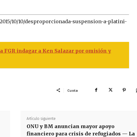
2015/10/10/desproporcionada-suspension-a-platini-
a FGR indagar a Ken Salazar por omisión y
Cuota
Artículo siguiente
ONU y BM anuncian mayor apoyo
financiero para crisis de refugiados — La