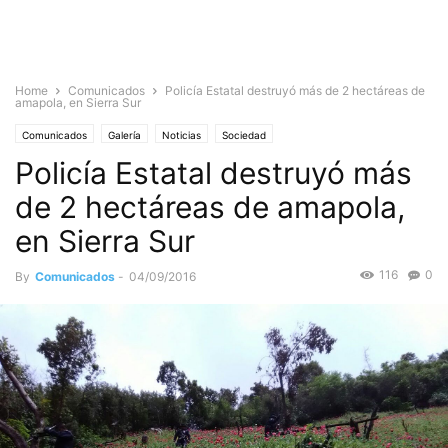
Home
Comunicados
Policía Estatal destruyó más de 2 hectáreas de
amapola, en Sierra Sur
Comunicados
Galería
Noticias
Sociedad
Policía Estatal destruyó más
de 2 hectáreas de amapola,
en Sierra Sur
116
0
By
Comunicados
-
04/09/2016