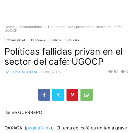
Home
Comunalidad
Políticas fallidas privan en el sector del café:
UGOCP
Comunalidad
Economía
Galería
Noticias
Políticas fallidas privan en el
sector del café: UGOCP
67
0
By
Jaime Guerrero
-
02/08/2015
Jaime GUERRERO
OAXACA, (
pagina3.mx
).- El tema del café es un tema grave