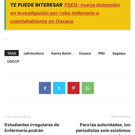
TE PUEDE INTERESAR
FGEO: nueva detención
en investigación por robo millonario a
cuentahabiente en Oaxaca
.
TAGS
cafeticultura
Karina Barón
Oaxaca
PRD
Sagarpa
UGOCP
Previous article
Next article
Estudiantes irregulares de
Para las autoridades, los
Enfermería podrán
periodistas solo existimos