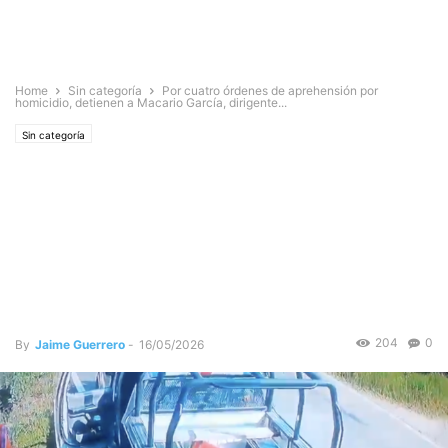
Home
Sin categoría
Por cuatro órdenes de aprehensión por
homicidio, detienen a Macario García, dirigente...
Sin categoría
POR CUATRO ÓRDENES DE
APREHENSIÓN POR
HOMICIDIO, DETIENEN A
MACARIO GARCÍA, DIRIGENTE
DEL MULTI
204
0
By
Jaime Guerrero
-
16/05/2026