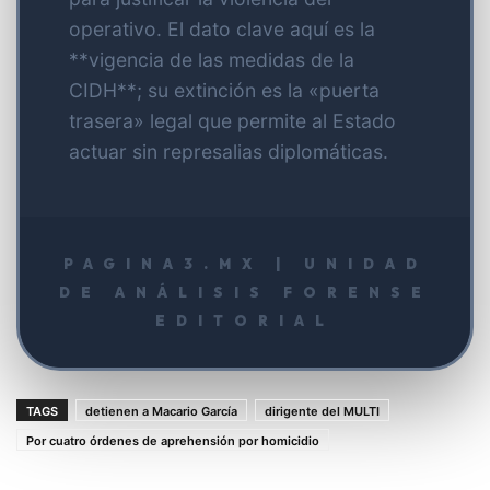
operativo. El dato clave aquí es la
**vigencia de las medidas de la
CIDH**; su extinción es la «puerta
trasera» legal que permite al Estado
actuar sin represalias diplomáticas.
PAGINA3.MX | UNIDAD
DE ANÁLISIS FORENSE
EDITORIAL
TAGS
detienen a Macario García
dirigente del MULTI
Por cuatro órdenes de aprehensión por homicidio