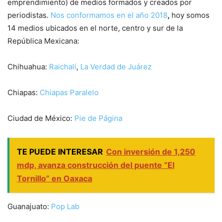
emprendimiento) de medios formados y creados por
periodistas.
Nos conformamos en el año 2018
,
hoy somos
14 medios ubicados en el norte, centro y sur de la
República Mexicana:
Chihuahua:
Raichalí
,
La Verdad de Juárez
Chiapas:
Chiapas Paralelo
Ciudad de México:
Pie de Página
TE PUEDE INTERESAR
Con inversión de 1,250
mdp, avanza construcción del puente “El
Tornillo” en Oaxaca
Guanajuato:
Pop Lab