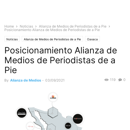
Home
Noticias
Alianza de Medios de Periodistas de a Pie
Posicionamiento Alianza de Medios de Periodistas de a Pie
Noticias
Alianza de Medios de Periodistas de a Pie
Oaxaca
Posicionamiento Alianza de
Estado de Oaxaca
Nacionales
Sociedad
Medios de Periodistas de a
Pie
119
0
By
Alianza de Medios
-
03/09/2021