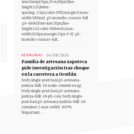
size:clamp(34px,5vw,60px);line-
height:1.03;letter-
spacing:-1.5px;color:#fff;margin:0;max-
width:980px} .p3-incendio-rosario-full
.p3-deck{font-size:20px;line-
height:1.42;color:#e8e4dc;max-
width:820px;margin:21px 0 0} .p3-
incendio-rosario-full...
DESTACADAS
04/08/2026
Familia de artesana zapoteca
pide investigación tras choque
en la carretera a Ocotlán
body.single-post:has(.p3-artesana-
justicia-full) .td-main-content-wrap,
body.single-post:has(.p3-artesana-
justicia-full) .td-pb-row, body.single-
post:has(.p3-artesana-justicia-full) .td-
container { max-width: 100%
!important; ...