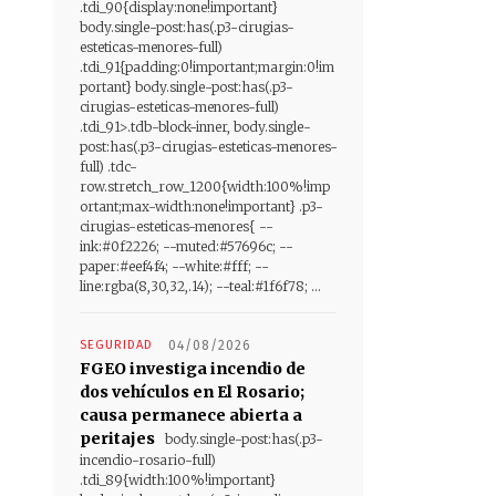
.tdi_90{display:none!important}
body.single-post:has(.p3-cirugias-
esteticas-menores-full)
.tdi_91{padding:0!important;margin:0!im
portant} body.single-post:has(.p3-
cirugias-esteticas-menores-full)
.tdi_91>.tdb-block-inner, body.single-
post:has(.p3-cirugias-esteticas-menores-
full) .tdc-
row.stretch_row_1200{width:100%!imp
ortant;max-width:none!important} .p3-
cirugias-esteticas-menores{ --
ink:#0f2226; --muted:#57696c; --
paper:#eef4f4; --white:#fff; --
line:rgba(8,30,32,.14); --teal:#1f6f78; ...
SEGURIDAD
04/08/2026
FGEO investiga incendio de
dos vehículos en El Rosario;
causa permanece abierta a
peritajes
body.single-post:has(.p3-
incendio-rosario-full)
.tdi_89{width:100%!important}