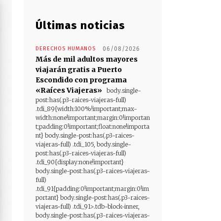
Últimas noticias
DERECHOS HUMANOS
06/08/2026
Más de mil adultos mayores
viajarán gratis a Puerto
Escondido con programa
«Raíces Viajeras»
body.single-
post:has(.p3-raices-viajeras-full)
.tdi_89{width:100%!important;max-
width:none!important;margin:0!importan
t;padding:0!important;float:none!importa
nt} body.single-post:has(.p3-raices-
viajeras-full) .tdi_105, body.single-
post:has(.p3-raices-viajeras-full)
.tdi_90{display:none!important}
body.single-post:has(.p3-raices-viajeras-
full)
.tdi_91{padding:0!important;margin:0!im
portant} body.single-post:has(.p3-raices-
viajeras-full) .tdi_91>.tdb-block-inner,
body.single-post:has(.p3-raices-viajeras-