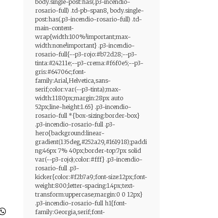
body.single-post:has(.p3-incendio-
rosario-full) .td-pb-span8, body.single-
post:has(.p3-incendio-rosario-full) .td-
main-content-
wrap{width:100%!important;max-
width:none!important} .p3-incendio-
rosario-full{--p3-rojo:#b72d28;--p3-
tinta:#24211e;--p3-crema:#f6f0e5;--p3-
gris:#64706c;font-
family:Arial,Helvetica,sans-
serif;color:var(--p3-tinta);max-
width:1180px;margin:28px auto
52px;line-height:1.65} .p3-incendio-
rosario-full *{box-sizing:border-box}
.p3-incendio-rosario-full .p3-
hero{background:linear-
gradient(135deg,#252a29,#161918);paddi
ng:46px 7% 40px;border-top:7px solid
var(--p3-rojo);color:#fff} .p3-incendio-
rosario-full .p3-
kicker{color:#f2b7a9;font-size:12px;font-
weight:800;letter-spacing:1.4px;text-
transform:uppercase;margin:0 0 12px}
.p3-incendio-rosario-full h1{font-
family:Georgia,serif;font-