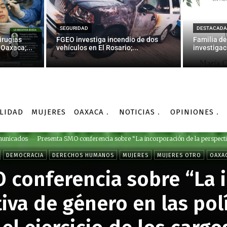
SEGURIDAD
DESTACADA
irugías
FGEO investiga incendio de dos
Familia de
Oaxaca;...
vehículos en El Rosario;...
investigac
LIDAD
MUJERES
OAXACA
NOTICIAS
OPINIONES
unicados
Presenta SMO conferencia sobre “La incorporación de la perspectiv
DEMOCRACIA
DERECHOS HUMANOS
MUJERES
MUJERES OTRO
OAXA
 conferencia sobre “La 
iva de género en las pol