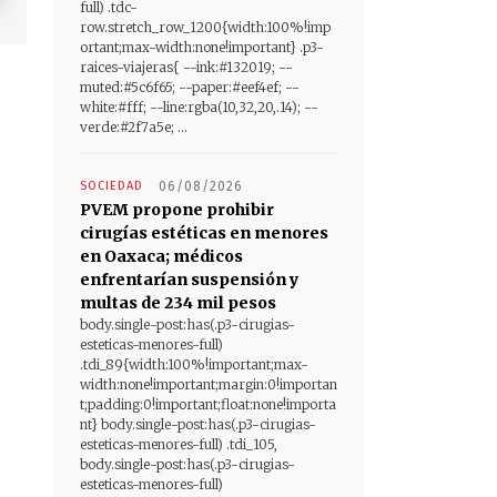
full) .tdc-
row.stretch_row_1200{width:100%!imp
ortant;max-width:none!important} .p3-
raices-viajeras{ --ink:#132019; --
muted:#5c6f65; --paper:#eef4ef; --
white:#fff; --line:rgba(10,32,20,.14); --
verde:#2f7a5e; ...
SOCIEDAD
06/08/2026
PVEM propone prohibir
cirugías estéticas en menores
en Oaxaca; médicos
enfrentarían suspensión y
multas de 234 mil pesos
body.single-post:has(.p3-cirugias-
esteticas-menores-full)
.tdi_89{width:100%!important;max-
width:none!important;margin:0!importan
t;padding:0!important;float:none!importa
nt} body.single-post:has(.p3-cirugias-
esteticas-menores-full) .tdi_105,
body.single-post:has(.p3-cirugias-
esteticas-menores-full)