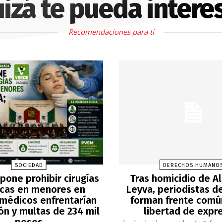
izá te pueda intere
Recomendaciones para ti
SOCIEDAD
DERECHOS HUMANO
pone prohibir cirugías
Tras homicidio de A
icas en menores en
Leyva, periodistas d
médicos enfrentarían
forman frente comú
ón y multas de 234 mil
libertad de expr
pesos