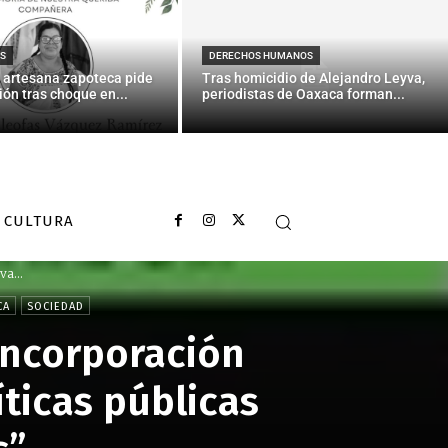
S
DERECHOS HUMANOS
 artesana zapoteca pide
Tras homicidio de Alejandro Leyva,
ión tras choque en...
periodistas de Oaxaca forman...
CULTURA
a...
CA
SOCIEDAD
incorporación
íticas públicas