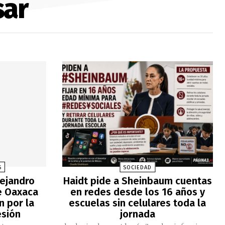
sar
S
SOCIEDAD
lejandro
Haidt pide a Sheinbaum cuentas
e Oaxaca
en redes desde los 16 años y
n por la
escuelas sin celulares toda la
esión
jornada