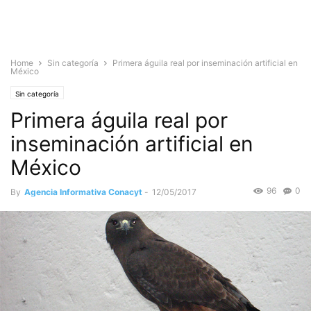
Home
Sin categoría
Primera águila real por inseminación artificial en
México
Sin categoría
Primera águila real por
inseminación artificial en
México
96
0
By
Agencia Informativa Conacyt
-
12/05/2017