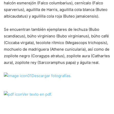
halcón esmerejón (
Falco columbarius
), cernícalo (
Falco
sparverius
), aguililla de Harris, aguililla cola blanca (
Buteo
albicaudatus
) y aguililla cola roja (
Buteo jamaicensis
).
Se encuentran también ejemplares de lechuza (
Bubo
scandiacus
), búho virginiano (
Bubo virginianus
), búho café
(
Ciccaba virgata
), tecolote rítmico (
Megascops trichopsis
),
mochuelo de madriguera (
Athene cunicularia
), así como de
zopilote negro (
Coragyps atratus
), zopilote aura (
Cathartes
aura
), zopilote rey (
Sarcoramphus papa
) y águila real.
Descargar fotografías.
Ver texto en pdf.