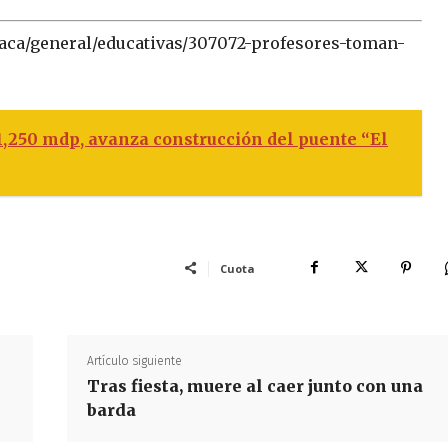
xaca/general/educativas/307072-profesores-toman-
1,250 mdp, avanza construcción del puente “El
Cuota
Artículo siguiente
Tras fiesta, muere al caer junto con una
barda