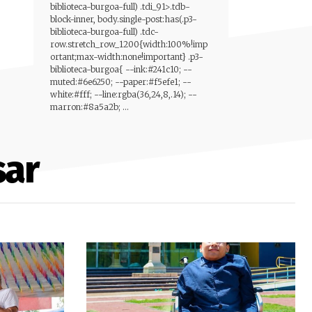
biblioteca-burgoa-full) .tdi_91>.tdb-
block-inner, body.single-post:has(.p3-
biblioteca-burgoa-full) .tdc-
row.stretch_row_1200{width:100%!imp
ortant;max-width:none!important} .p3-
biblioteca-burgoa{ --ink:#241c10; --
muted:#6e6250; --paper:#f5efe1; --
white:#fff; --line:rgba(36,24,8,.14); --
marron:#8a5a2b; ...
sar