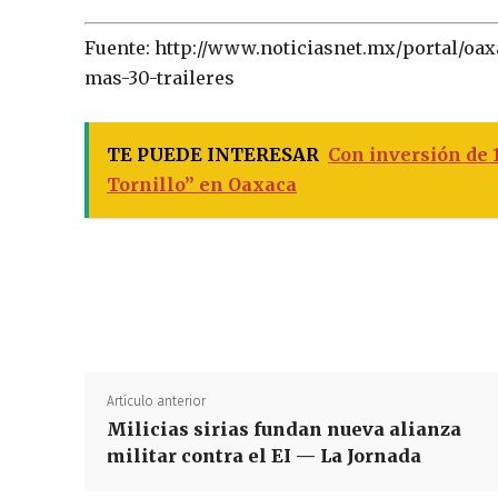
Fuente: http://www.noticiasnet.mx/portal/oa
mas-30-traileres
TE PUEDE INTERESAR
Con inversión de 
Tornillo” en Oaxaca
Artículo anterior
Milicias sirias fundan nueva alianza
militar contra el EI — La Jornada