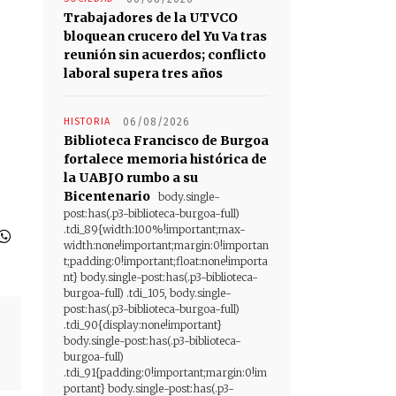
Trabajadores de la UTVCO
bloquean crucero del Yu Va tras
reunión sin acuerdos; conflicto
laboral supera tres años
HISTORIA
06/08/2026
Biblioteca Francisco de Burgoa
fortalece memoria histórica de
la UABJO rumbo a su
Bicentenario
body.single-
post:has(.p3-biblioteca-burgoa-full)
.tdi_89{width:100%!important;max-
width:none!important;margin:0!importan
t;padding:0!important;float:none!importa
nt} body.single-post:has(.p3-biblioteca-
burgoa-full) .tdi_105, body.single-
post:has(.p3-biblioteca-burgoa-full)
.tdi_90{display:none!important}
body.single-post:has(.p3-biblioteca-
burgoa-full)
.tdi_91{padding:0!important;margin:0!im
portant} body.single-post:has(.p3-