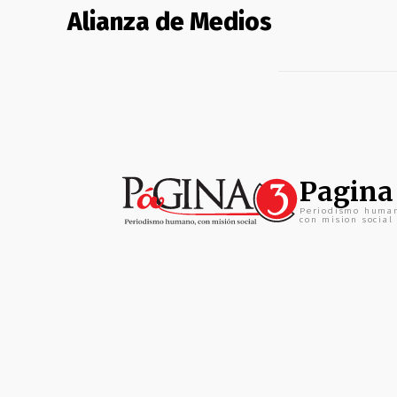
Alianza de Medios
Pagina
Periodismo huma
con mision social