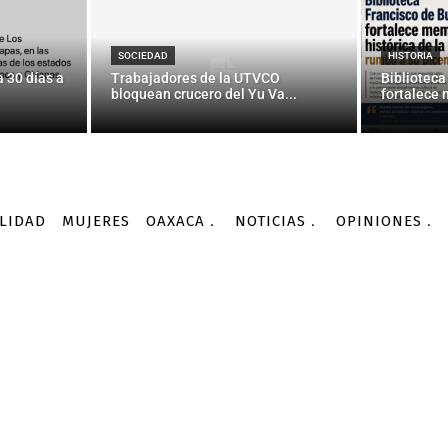
OAXACA
ores toman más de 30 tr
SOCIEDAD
HISTORIA
 30 días a
Trabajadores de la UTVCO
Biblioteca
bloquean crucero del Yu Va...
fortalece 
-
Por
AGENCIA INFORMATIVA CONACYT
12/10/2015
LIDAD
MUJERES
OAXACA
NOTICIAS
OPINIONES