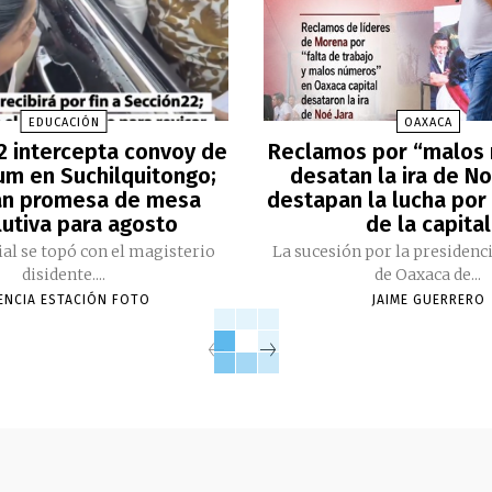
EDUCACIÓN
OAXACA
2 intercepta convoy de
Reclamos por “malos
m en Suchilquitongo;
desatan la ira de No
an promesa de mesa
destapan la lucha por 
lutiva para agosto
de la capital
cial se topó con el magisterio
La sucesión por la presidenc
disidente....
de Oaxaca de...
ENCIA ESTACIÓN FOTO
JAIME GUERRERO