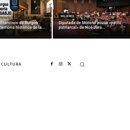
áileres
MUJERES
 Francisco de Burgoa
Diputada de Morena acusa «pacto
memoria histórica de la...
patriarcal» de Noé Jara...
CULTURA