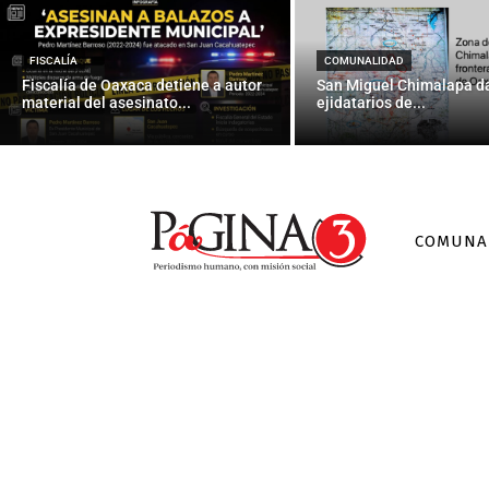
Profes
FISCALÍA
COMUNALIDAD
Fiscalía de Oaxaca detiene a autor
San Miguel Chimalapa da
material del asesinato...
ejidatarios de...
COMUNA