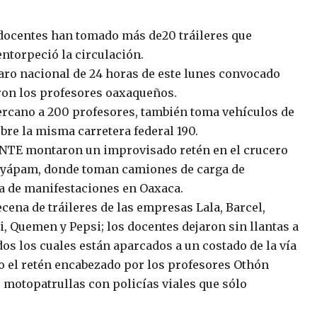
 docentes han tomado más de20 tráileres que
entorpeció la circulación.
aro nacional de 24 horas de este lunes convocado
eron los profesores oaxaqueños.
ano a 200 profesores, también toma vehículos de
obre la misma carretera federal 190.
 SNTE montaron un improvisado retén en el crucero
Huayápam, donde toman camiones de carga de
a de manifestaciones en Oaxaca.
ena de tráileres de las empresas Lala, Barcel,
i, Quemen y Pepsi; los docentes dejaron sin llantas a
os los cuales están aparcados a un costado de la vía
o el retén encabezado por los profesores Othón
 motopatrullas con policías viales que sólo