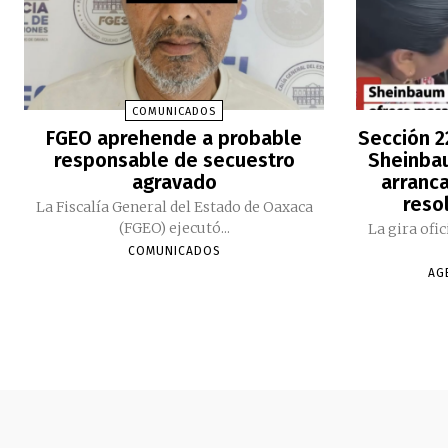
COMUNICADOS
FGEO aprehende a probable
Sección 2
responsable de secuestro
Sheinbau
agravado
arranc
reso
La Fiscalía General del Estado de Oaxaca
(FGEO) ejecutó...
La gira ofi
COMUNICADOS
AG