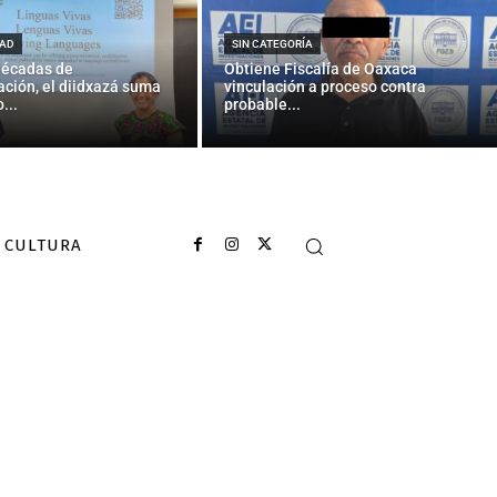
 de España en
AD
SIN CATEGORÍA
décadas de
Obtiene Fiscalía de Oaxaca
ción, el diidxazá suma
vinculación a proceso contra
...
probable...
CULTURA