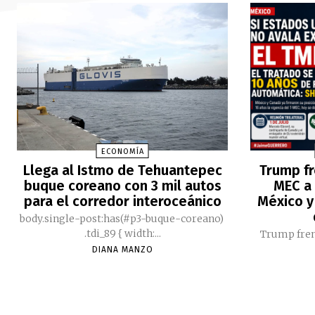
ECONOMÍA
Llega al Istmo de Tehuantepec
Trump fr
buque coreano con 3 mil autos
MEC a 
para el corredor interoceánico
México y
body.single-post:has(#p3-buque-coreano)
.tdi_89 { width:...
Trump fren
DIANA MANZO