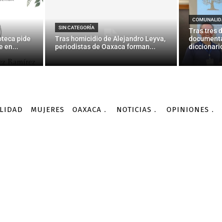
e en la ONU la presencia
el Consejo de Seguridad
COMUNALID
SIN CATEGORÍA
Tras tres 
oteca pide
Tras homicidio de Alejandro Leyva,
documenta
 en...
periodistas de Oaxaca forman...
diccionario
-
Por
AGENCIA INFORMATIVA CONACYT
12/10/2015
LIDAD
MUJERES
OAXACA
NOTICIAS
OPINIONES