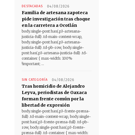
DESTACADAS
04/08/2026
Familia de artesana zapoteca
pide investigación tras choque
en la carretera a Ocotlán
body.single-post:has(.p3-artesana-
justicia-full) .td-main-content-wrap,
body.single-post:has(.p3-artesana-
justicia-full) .td-pb-row, body.single-
post:has(.p3-artesana-justicia-full) .td-
container { max-width: 100%
!important; ...
SIN CATEGORÍA
04/08/2026
Tras homicidio de Alejandro
Leyva, periodistas de Oaxaca
forman frente común por la
libertad de expresión
body.single-post:has(.p3-frente-prensa-
full) .td-main-content-wrap, body.single-
post:has(.p3-frente-prensa-full) .td-pb-
row, body.single-post:has(.p3-frente-
prensa-full) .td-container { max-width: