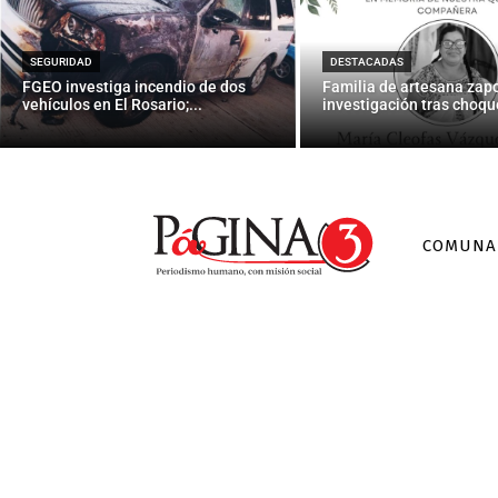
Rajoy propon
SEGURIDAD
DESTACADAS
FGEO investiga incendio de dos
Familia de artesana zap
vehículos en El Rosario;...
investigación tras choque
COMUNA