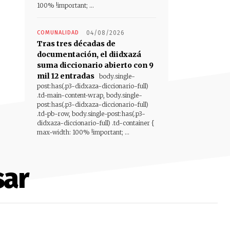
100% !important; ...
COMUNALIDAD
04/08/2026
Tras tres décadas de
documentación, el diidxazá
suma diccionario abierto con 9
mil 12 entradas
body.single-
post:has(.p3-didxaza-diccionario-full)
.td-main-content-wrap, body.single-
post:has(.p3-didxaza-diccionario-full)
.td-pb-row, body.single-post:has(.p3-
didxaza-diccionario-full) .td-container {
max-width: 100% !important; ...
sar