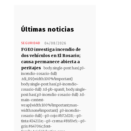
Últimas noticias
SEGURIDAD
04/08/2026
FGEO investiga incendio de
dos vehículos en El Rosario;
causa permanece abierta a
peritajes
body.single-post:has(.p3-
incendio-rosario-full)
.tdi_89{width:100%!important}
body.single-post:has(.p3-incendio-
rosario-full) .td-pb-span8, body.single-
post:has(.p3-incendio-rosario-full) .td-
main-content-
wrap{width:100%!important;max-
width:none!important} .p3-incendio-
rosario-full{--p3-rojo:#b72d28;--p3-
tinta:#24211e;--p3-crema:#f6f0e5;--p3-
gris:#64706c;font-