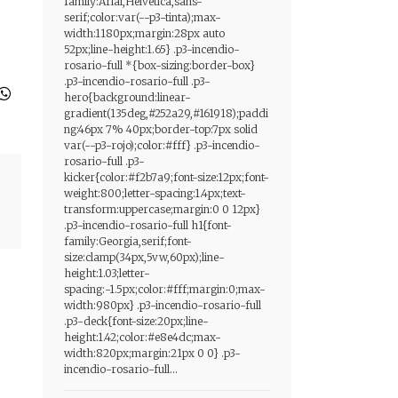
family:Arial,Helvetica,sans-
serif;color:var(--p3-tinta);max-
width:1180px;margin:28px auto
52px;line-height:1.65} .p3-incendio-
rosario-full *{box-sizing:border-box}
.p3-incendio-rosario-full .p3-
hero{background:linear-
gradient(135deg,#252a29,#161918);paddi
ng:46px 7% 40px;border-top:7px solid
var(--p3-rojo);color:#fff} .p3-incendio-
rosario-full .p3-
kicker{color:#f2b7a9;font-size:12px;font-
weight:800;letter-spacing:1.4px;text-
transform:uppercase;margin:0 0 12px}
.p3-incendio-rosario-full h1{font-
family:Georgia,serif;font-
size:clamp(34px,5vw,60px);line-
height:1.03;letter-
spacing:-1.5px;color:#fff;margin:0;max-
width:980px} .p3-incendio-rosario-full
.p3-deck{font-size:20px;line-
height:1.42;color:#e8e4dc;max-
width:820px;margin:21px 0 0} .p3-
incendio-rosario-full...