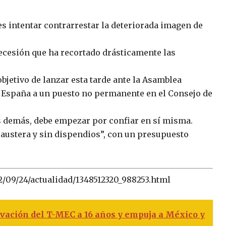
 es intentar contrarrestar la deteriorada imagen de
ecesión que ha recortado drásticamente las
bjetivo de lanzar esta tarde ante la Asamblea
 España a un puesto no permanente en el Consejo de
os demás, debe empezar por confiar en sí misma.
austera y sin dispendios”, con un presupuesto
12/09/24/actualidad/1348512320_988253.html
vación del T-MEC a 16 años y empuja a México y