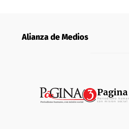
Alianza de Medios
Pagina
Periodismo huma
con mision social