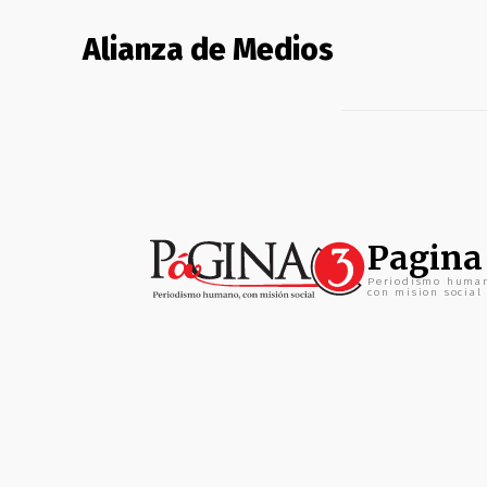
Alianza de Medios
Pagina
Periodismo huma
con mision social