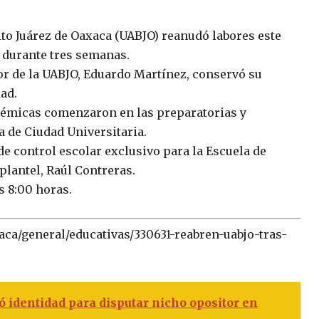
o Juárez de Oaxaca (UABJO) reanudó labores este
s durante tres semanas.
 de la UABJO, Eduardo Martínez, conservó su
ad.
cadémicas comenzaron en las preparatorias y
a de Ciudad Universitaria.
e control escolar exclusivo para la Escuela de
plantel, Raúl Contreras.
s 8:00 horas.
aca/general/educativas/330631-reabren-uabjo-tras-
 identidad para disputar nicho opositor en