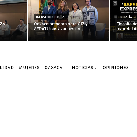
OAXACA
en la UABJO tras paro si
INFRAESTRUCTURA
FISCALÍA
Z y
Oaxaca presenta ante GIZ y
Fiscalía d
.
SEDATU sus avances en...
material d
-
Por
AGENCIA INFORMATIVA CONACYT
29/02/2016
LIDAD
MUJERES
OAXACA
NOTICIAS
OPINIONES