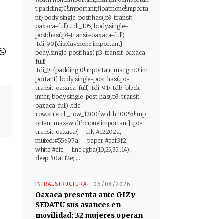
t;padding:0!important;float:none!importa
nt} body.single-post:has(.p3-transit-
oaxaca-full) .tdi_105, body.single-
post:has(.p3-transit-oaxaca-full)
.tdi_90{display:none!important}
body.single-post:has(.p3-transit-oaxaca-
full)
.tdi_91{padding:0!important;margin:0!im
portant} body.single-post:has(.p3-
transit-oaxaca-full) .tdi_91>.tdb-block-
inner, body.single-post:has(.p3-transit-
oaxaca-full) .tdc-
row.stretch_row_1200{width:100%!imp
ortant;max-width:none!important} .p3-
transit-oaxaca{ --ink:#12202a; --
muted:#55697a; --paper:#eef3f2; --
white:#fff; --line:rgba(10,25,35,.14); --
deep:#0a1f2e; ...
INFRAESTRUCTURA
06/08/2026
Oaxaca presenta ante GIZ y
SEDATU sus avances en
movilidad: 32 mujeres operan