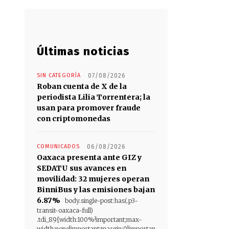
Últimas noticias
SIN CATEGORÍA
07/08/2026
Roban cuenta de X de la
periodista Lilia Torrentera; la
usan para promover fraude
con criptomonedas
COMUNICADOS
06/08/2026
Oaxaca presenta ante GIZ y
SEDATU sus avances en
movilidad: 32 mujeres operan
BinniBus y las emisiones bajan
6.87%
body.single-post:has(.p3-
transit-oaxaca-full)
.tdi_89{width:100%!important;max-
width:none!important;margin:0!importan