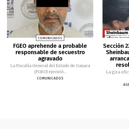
COMUNICADOS
FGEO aprehende a probable
Sección 2
responsable de secuestro
Sheinbau
agravado
arranc
reso
La Fiscalía General del Estado de Oaxaca
(FGEO) ejecutó...
La gira ofi
COMUNICADOS
AG