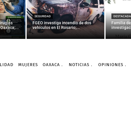
da Conago gobiernos abi
democráticos: Cué
SEGURIDAD
DESTACADA
irugías
FGEO investiga incendio de dos
Familia de
Oaxaca;...
vehículos en El Rosario;...
investigac
-
Por
AGENCIA INFORMATIVA CONACYT
18/05/2016
LIDAD
MUJERES
OAXACA
NOTICIAS
OPINIONES