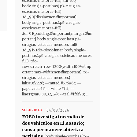
esteticas-menores-full) .tdi_105,
body.single-post:has(.p3-cirugias-
esteticas-menores-full)
.tdi_90{display:none!important}
body.single-post:has(.p3-cirugias-
esteticas-menores-full)
.tdi_91{padding:0!important;margin:0!im
portant} body.single-post:has(.p3-
cirugias-esteticas-menores-full)
.tdi_91>.tdb-block-inner, body.single-
post:has(.p3-cirugias-esteticas-menores-
full) .tdc-
row.stretch_row_1200{width:100%!imp
ortant;max-width:none!important} .p3-
cirugias-esteticas-menores{ --
ink:#0f2226; --muted:#57696c; --
paper:#eef4f4; --white:#fff; --
line:rgba(8,30,32,.14); --teal:#1f6f78; ...
SEGURIDAD
04/08/2026
FGEO investiga incendio de
dos vehículos en El Rosario;
causa permanece abierta a
peritajes
body.single-post:has(.p3-