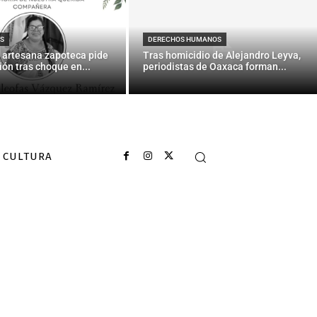
ertos y
S
DERECHOS HUMANOS
 artesana zapoteca pide
Tras homicidio de Alejandro Leyva,
ión tras choque en...
periodistas de Oaxaca forman...
CULTURA