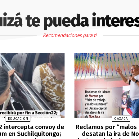
izá te pueda intere
Recomendaciones para ti
EDUCACIÓN
OAXACA
2 intercepta convoy de
Reclamos por “malos
m en Suchilquitongo;
desatan la ira de No