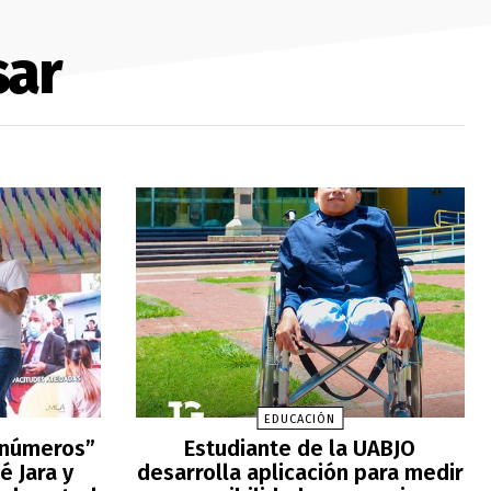
sar
EDUCACIÓN
 números”
Estudiante de la UABJO
é Jara y
desarrolla aplicación para medir