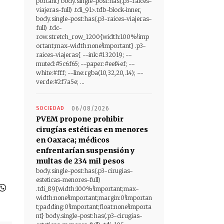
portant} body.single-post:has(.p3-raices-
viajeras-full) .tdi_91>.tdb-block-inner,
body.single-post:has(.p3-raices-viajeras-
full) .tdc-
row.stretch_row_1200{width:100%!imp
ortant;max-width:none!important} .p3-
raices-viajeras{ --ink:#132019; --
muted:#5c6f65; --paper:#eef4ef; --
white:#fff; --line:rgba(10,32,20,.14); --
verde:#2f7a5e; ...
SOCIEDAD
06/08/2026
PVEM propone prohibir
cirugías estéticas en menores
en Oaxaca; médicos
enfrentarían suspensión y
multas de 234 mil pesos
body.single-post:has(.p3-cirugias-
esteticas-menores-full)
.tdi_89{width:100%!important;max-
width:none!important;margin:0!importan
t;padding:0!important;float:none!importa
nt} body.single-post:has(.p3-cirugias-