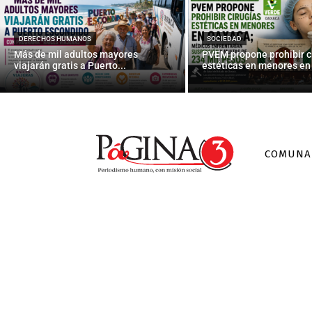
Respal
DERECHOS HUMANOS
SOCIEDAD
Más de mil adultos mayores
PVEM propone prohibir c
viajarán gratis a Puerto...
estéticas en menores en 
COMUNA