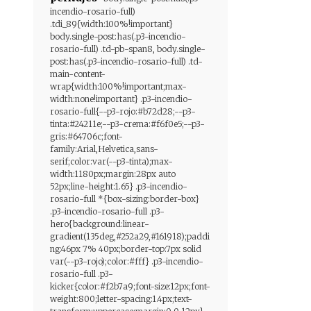
incendio-rosario-full)
.tdi_89{width:100%!important}
body.single-post:has(.p3-incendio-
rosario-full) .td-pb-span8, body.single-
post:has(.p3-incendio-rosario-full) .td-
main-content-
wrap{width:100%!important;max-
width:none!important} .p3-incendio-
rosario-full{--p3-rojo:#b72d28;--p3-
tinta:#24211e;--p3-crema:#f6f0e5;--p3-
gris:#64706c;font-
family:Arial,Helvetica,sans-
serif;color:var(--p3-tinta);max-
width:1180px;margin:28px auto
52px;line-height:1.65} .p3-incendio-
rosario-full *{box-sizing:border-box}
.p3-incendio-rosario-full .p3-
hero{background:linear-
gradient(135deg,#252a29,#161918);paddi
ng:46px 7% 40px;border-top:7px solid
var(--p3-rojo);color:#fff} .p3-incendio-
rosario-full .p3-
kicker{color:#f2b7a9;font-size:12px;font-
weight:800;letter-spacing:1.4px;text-