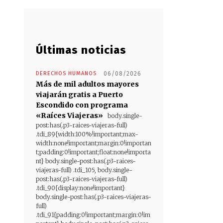
Últimas noticias
DERECHOS HUMANOS
06/08/2026
Más de mil adultos mayores
viajarán gratis a Puerto
Escondido con programa
«Raíces Viajeras»
body.single-
post:has(.p3-raices-viajeras-full)
.tdi_89{width:100%!important;max-
width:none!important;margin:0!importan
t;padding:0!important;float:none!importa
nt} body.single-post:has(.p3-raices-
viajeras-full) .tdi_105, body.single-
post:has(.p3-raices-viajeras-full)
.tdi_90{display:none!important}
body.single-post:has(.p3-raices-viajeras-
full)
.tdi_91{padding:0!important;margin:0!im