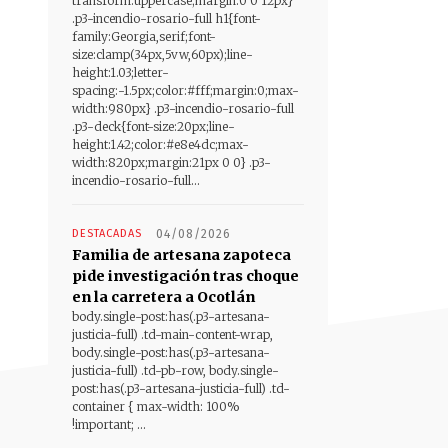
transform:uppercase;margin:0 0 12px}
.p3-incendio-rosario-full h1{font-
family:Georgia,serif;font-
size:clamp(34px,5vw,60px);line-
height:1.03;letter-
spacing:-1.5px;color:#fff;margin:0;max-
width:980px} .p3-incendio-rosario-full
.p3-deck{font-size:20px;line-
height:1.42;color:#e8e4dc;max-
width:820px;margin:21px 0 0} .p3-
incendio-rosario-full...
DESTACADAS
04/08/2026
Familia de artesana zapoteca
pide investigación tras choque
en la carretera a Ocotlán
body.single-post:has(.p3-artesana-
justicia-full) .td-main-content-wrap,
body.single-post:has(.p3-artesana-
justicia-full) .td-pb-row, body.single-
post:has(.p3-artesana-justicia-full) .td-
container { max-width: 100%
!important; ...