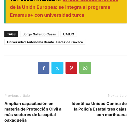
de la Unión Europea: se integra al programa
Erasmus+ con universidad turca
TAGS
Jorge Gallardo Casas
UABJO
Universidad Autónoma Benito Juárez de Oaxaca
Previous article
Next article
Amplían capacitación en
Identifica Unidad Canina de
materia de Protección Civil a
la Policía Estatal tres cajas
más sectores de la capital
con marihuana
oaxaqueña