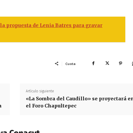
a propuesta de Lenia Batres para gravar
Cuota
Artículo siguiente
«La Sombra del Caudillo» se proyectará e
a
el Foro Chapultepec