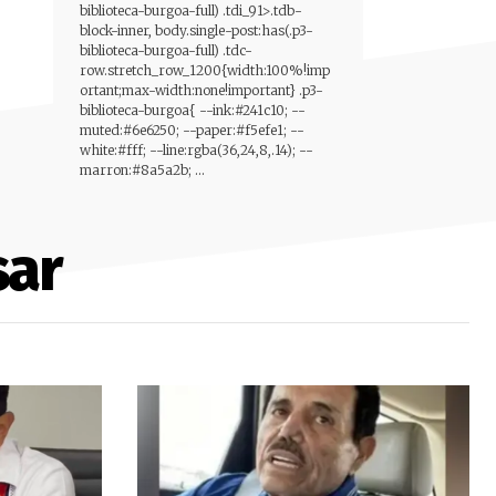
biblioteca-burgoa-full) .tdi_91>.tdb-
block-inner, body.single-post:has(.p3-
biblioteca-burgoa-full) .tdc-
row.stretch_row_1200{width:100%!imp
ortant;max-width:none!important} .p3-
biblioteca-burgoa{ --ink:#241c10; --
muted:#6e6250; --paper:#f5efe1; --
white:#fff; --line:rgba(36,24,8,.14); --
marron:#8a5a2b; ...
sar