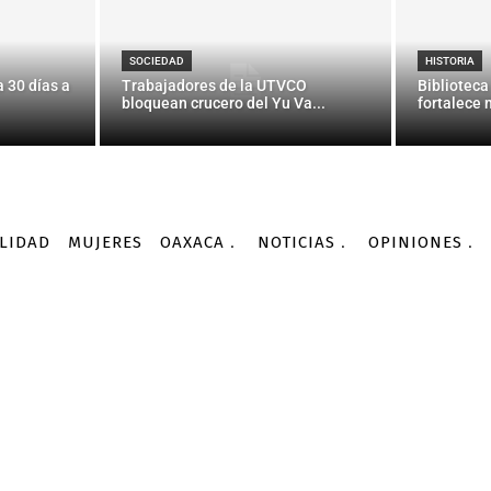
l recorte de la mitad del
Conafor
SOCIEDAD
HISTORIA
 30 días a
Trabajadores de la UTVCO
Biblioteca
bloquean crucero del Yu Va...
fortalece 
-
Por
AGENCIA INFORMATIVA CONACYT
24/09/2015
LIDAD
MUJERES
OAXACA
NOTICIAS
OPINIONES