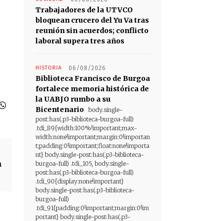
Trabajadores de la UTVCO
bloquean crucero del Yu Va tras
reunión sin acuerdos; conflicto
laboral supera tres años
HISTORIA
06/08/2026
Biblioteca Francisco de Burgoa
fortalece memoria histórica de
la UABJO rumbo a su
Bicentenario
body.single-
post:has(.p3-biblioteca-burgoa-full)
.tdi_89{width:100%!important;max-
width:none!important;margin:0!importan
t;padding:0!important;float:none!importa
nt} body.single-post:has(.p3-biblioteca-
n
burgoa-full) .tdi_105, body.single-
post:has(.p3-biblioteca-burgoa-full)
.tdi_90{display:none!important}
body.single-post:has(.p3-biblioteca-
burgoa-full)
.tdi_91{padding:0!important;margin:0!im
portant} body.single-post:has(.p3-