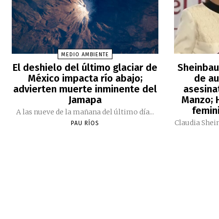
MEDIO AMBIENTE
El deshielo del último glaciar de
Sheinbau
México impacta río abajo;
de au
advierten muerte inminente del
asesina
Jamapa
Manzo; H
femini
A las nueve de la mañana del último día...
Claudia Shei
PAU RÍOS