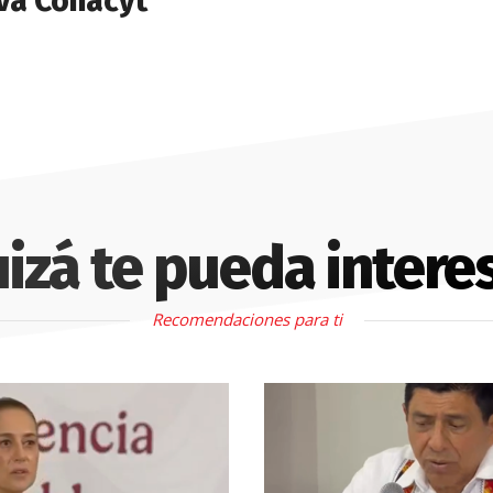
va Conacyt
izá te pueda intere
Recomendaciones para ti