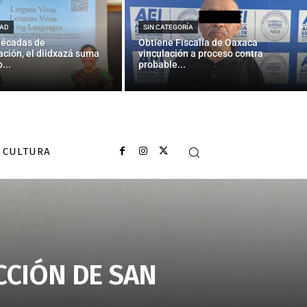
AD
SIN CATEGORÍA
décadas de
Obtiene Fiscalía de Oaxaca
ción, el diidxazá suma
vinculación a proceso contra
...
probable...
CULTURA
ECCIÓN DE SAN