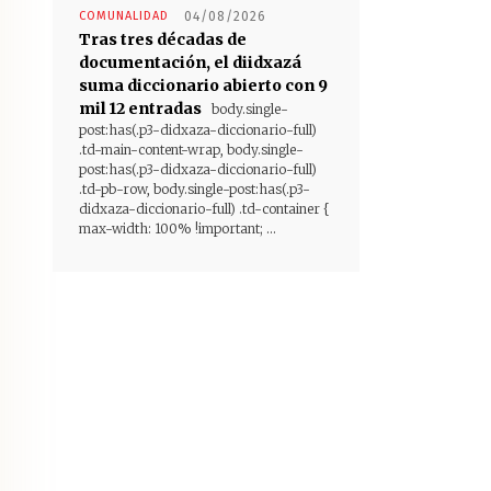
COMUNALIDAD
04/08/2026
Tras tres décadas de
documentación, el diidxazá
suma diccionario abierto con 9
mil 12 entradas
body.single-
post:has(.p3-didxaza-diccionario-full)
.td-main-content-wrap, body.single-
post:has(.p3-didxaza-diccionario-full)
.td-pb-row, body.single-post:has(.p3-
didxaza-diccionario-full) .td-container {
max-width: 100% !important; ...