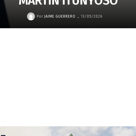
MARTÍN ITUNYOSO
-
Por
JAIME GUERRERO
13/05/2026