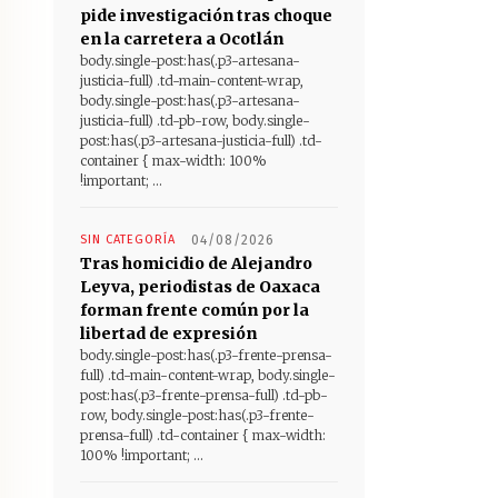
pide investigación tras choque
en la carretera a Ocotlán
body.single-post:has(.p3-artesana-
justicia-full) .td-main-content-wrap,
body.single-post:has(.p3-artesana-
justicia-full) .td-pb-row, body.single-
post:has(.p3-artesana-justicia-full) .td-
container { max-width: 100%
!important; ...
SIN CATEGORÍA
04/08/2026
Tras homicidio de Alejandro
Leyva, periodistas de Oaxaca
forman frente común por la
libertad de expresión
body.single-post:has(.p3-frente-prensa-
full) .td-main-content-wrap, body.single-
post:has(.p3-frente-prensa-full) .td-pb-
row, body.single-post:has(.p3-frente-
prensa-full) .td-container { max-width:
100% !important; ...