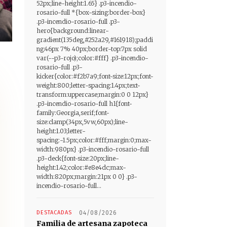
52px;line-height:1.65} .p3-incendio-
rosario-full *{box-sizing:border-box}
.p3-incendio-rosario-full .p3-
hero{background:linear-
gradient(135deg,#252a29,#161918);paddi
ng:46px 7% 40px;border-top:7px solid
var(--p3-rojo);color:#fff} .p3-incendio-
rosario-full .p3-
kicker{color:#f2b7a9;font-size:12px;font-
weight:800;letter-spacing:1.4px;text-
transform:uppercase;margin:0 0 12px}
.p3-incendio-rosario-full h1{font-
family:Georgia,serif;font-
size:clamp(34px,5vw,60px);line-
height:1.03;letter-
spacing:-1.5px;color:#fff;margin:0;max-
width:980px} .p3-incendio-rosario-full
.p3-deck{font-size:20px;line-
height:1.42;color:#e8e4dc;max-
width:820px;margin:21px 0 0} .p3-
incendio-rosario-full...
DESTACADAS
04/08/2026
Familia de artesana zapoteca