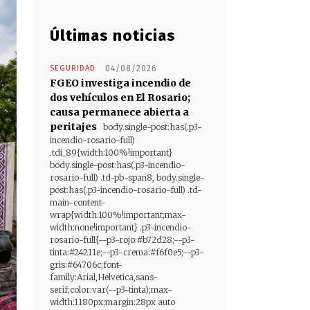
Últimas noticias
SEGURIDAD
04/08/2026
FGEO investiga incendio de
dos vehículos en El Rosario;
causa permanece abierta a
peritajes
body.single-post:has(.p3-
incendio-rosario-full)
.tdi_89{width:100%!important}
body.single-post:has(.p3-incendio-
rosario-full) .td-pb-span8, body.single-
post:has(.p3-incendio-rosario-full) .td-
main-content-
wrap{width:100%!important;max-
width:none!important} .p3-incendio-
rosario-full{--p3-rojo:#b72d28;--p3-
tinta:#24211e;--p3-crema:#f6f0e5;--p3-
gris:#64706c;font-
family:Arial,Helvetica,sans-
serif;color:var(--p3-tinta);max-
width:1180px;margin:28px auto