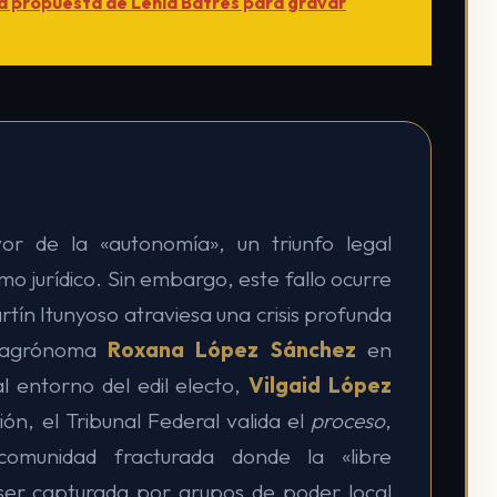
 propuesta de Lenia Batres para gravar
or de la «autonomía», un triunfo legal
smo jurídico. Sin embargo, este fallo ocurre
artín Itunyoso atraviesa una crisis profunda
n agrónoma
Roxana López Sánchez
en
l entorno del edil electo,
Vilgaid López
ción, el Tribunal Federal valida el
proceso
,
omunidad fracturada donde la «libre
 ser capturada por grupos de poder local