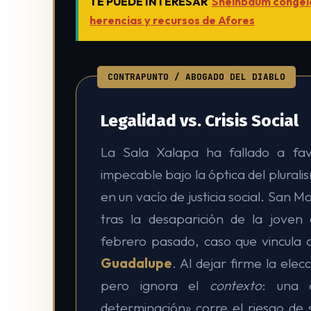
TE PUEDE INTERESAR
Sheinbaum congela
herencias y recursos de Afores
CONTRAPUNTO / ABOGADO DEL DIABLO
Legalidad vs. Crisis Social
La Sala Xalapa ha fallado a fav
impecable bajo la óptica del plurali
en un vacío de justicia social. San M
tras la desaparición de la jove
febrero pasado, caso que vincula a
Guadalupe
. Al dejar firme la elec
pero ignora el
contexto
: una c
determinación» corre el riesgo de