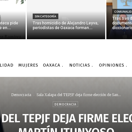
COMUNALID
SIN CATEGORÍA
Tras tres 
oteca pide
Tras homicidio de Alejandro Leyva,
documenta
 en...
periodistas de Oaxaca forman...
diccionario
LIDAD
MUJERES
OAXACA
NOTICIAS
OPINIONES
Democracia
Sala Xalapa del TEPJF deja firme elección de San...
DEMOCRACIA
DEL TEPJF DEJA FIRME EL