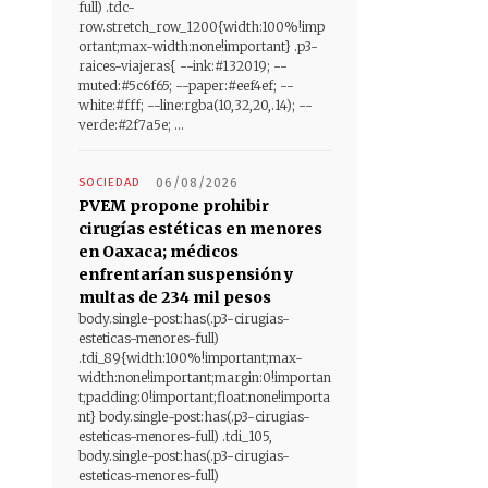
full) .tdc-
row.stretch_row_1200{width:100%!imp
ortant;max-width:none!important} .p3-
raices-viajeras{ --ink:#132019; --
muted:#5c6f65; --paper:#eef4ef; --
white:#fff; --line:rgba(10,32,20,.14); --
verde:#2f7a5e; ...
SOCIEDAD
06/08/2026
PVEM propone prohibir
cirugías estéticas en menores
en Oaxaca; médicos
enfrentarían suspensión y
multas de 234 mil pesos
body.single-post:has(.p3-cirugias-
esteticas-menores-full)
.tdi_89{width:100%!important;max-
width:none!important;margin:0!importan
t;padding:0!important;float:none!importa
nt} body.single-post:has(.p3-cirugias-
esteticas-menores-full) .tdi_105,
body.single-post:has(.p3-cirugias-
esteticas-menores-full)