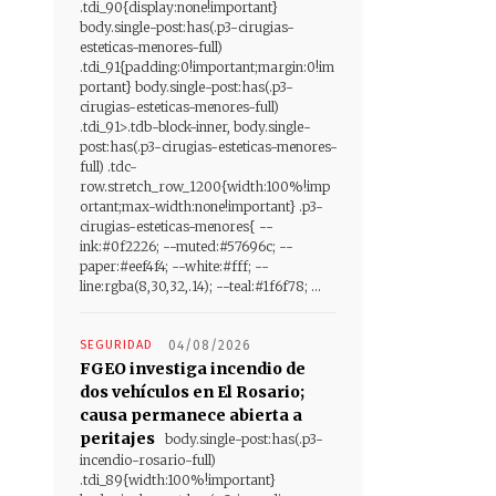
.tdi_90{display:none!important}
body.single-post:has(.p3-cirugias-
esteticas-menores-full)
.tdi_91{padding:0!important;margin:0!im
portant} body.single-post:has(.p3-
cirugias-esteticas-menores-full)
.tdi_91>.tdb-block-inner, body.single-
post:has(.p3-cirugias-esteticas-menores-
full) .tdc-
row.stretch_row_1200{width:100%!imp
ortant;max-width:none!important} .p3-
cirugias-esteticas-menores{ --
ink:#0f2226; --muted:#57696c; --
paper:#eef4f4; --white:#fff; --
line:rgba(8,30,32,.14); --teal:#1f6f78; ...
SEGURIDAD
04/08/2026
FGEO investiga incendio de
dos vehículos en El Rosario;
causa permanece abierta a
peritajes
body.single-post:has(.p3-
incendio-rosario-full)
.tdi_89{width:100%!important}