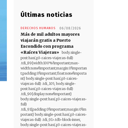
Últimas noticias
DERECHOS HUMANOS
06/08/2026
Más de mil adultos mayores
viajarán gratis a Puerto
Escondido con programa
«Raíces Viajeras»
body.single-
post:has(.p3-raices-viajeras-full)
.tdi_89{width:100%!important;max-
width:none!important;margin:0!importan
t;padding:0!important;float:none!importa
nt} body.single-post:has(.p3-raices-
viajeras-full) .tdi_105, body.single-
post:has(.p3-raices-viajeras-full)
.tdi_90{display:none!important}
body.single-post:has(.p3-raices-viajeras-
full)
.tdi_91{padding:0!important;margin:0!im
portant} body.single-post:has(.p3-raices-
viajeras-full) .tdi_91>.tdb-block-inner,
body.single-post:has(.p3-raices-viajeras-