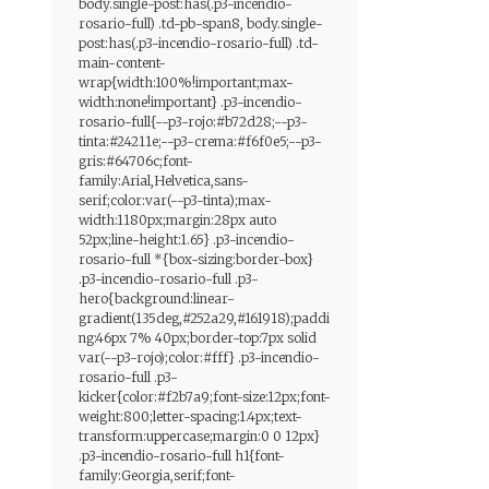
body.single-post:has(.p3-incendio-
rosario-full) .td-pb-span8, body.single-
post:has(.p3-incendio-rosario-full) .td-
main-content-
wrap{width:100%!important;max-
width:none!important} .p3-incendio-
rosario-full{--p3-rojo:#b72d28;--p3-
tinta:#24211e;--p3-crema:#f6f0e5;--p3-
gris:#64706c;font-
family:Arial,Helvetica,sans-
serif;color:var(--p3-tinta);max-
width:1180px;margin:28px auto
52px;line-height:1.65} .p3-incendio-
rosario-full *{box-sizing:border-box}
.p3-incendio-rosario-full .p3-
hero{background:linear-
gradient(135deg,#252a29,#161918);paddi
ng:46px 7% 40px;border-top:7px solid
var(--p3-rojo);color:#fff} .p3-incendio-
rosario-full .p3-
kicker{color:#f2b7a9;font-size:12px;font-
weight:800;letter-spacing:1.4px;text-
transform:uppercase;margin:0 0 12px}
.p3-incendio-rosario-full h1{font-
family:Georgia,serif;font-