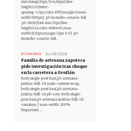
size:clamp(34px,5vw,60px);line-
height:1.03;letter-
spacing:-1.5px;color:#fff;margin:0;max-
width:980px} .p3-incendio-rosario-full
.p3-deck{font-size:20px;line-
height:1.42;color:#e8e4dc;max-
width:820px;margin:21px 0 0} .p3-
incendio-rosario-full...
DESTACADAS
04/08/2026
Familia de artesana zapoteca
pide investigación tras choque
en la carretera a Ocotlán
body.single-post:has(.p3-artesana-
justicia-full) .td-main-content-wrap,
body.single-post:has(.p3-artesana-
justicia-full) .td-pb-row, body.single-
post:has(.p3-artesana-justicia-full) .td-
container { max-width: 100%
!important; ...