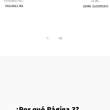
cuidado no...
Tras...
PAGINA3.MX
JAIME GUERRERO
¿Por qué Página 3?