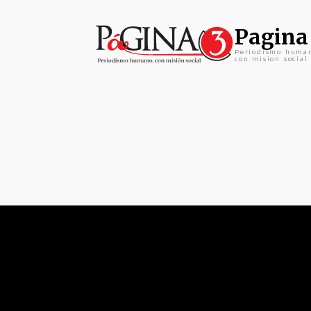
Pagina
Periodismo huma
con mision social