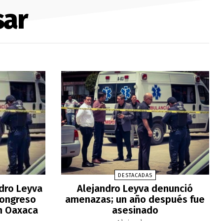
sar
DESTACADAS
ndro Leyva
Alejandro Leyva denunció
Congreso
amenazas; un año después fue
n Oaxaca
asesinado