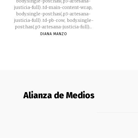
body.single-post:has(.p3-artesana-
justicia-full) .td-main-content-wrap,
body.single-post:has(.p3-artesana-
justicia-full) .td-pb-row, body.single-
post:has(.p3-artesana-justicia-full)...
DIANA MANZO
Alianza de Medios