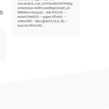
row.stretch_row_1200{width:100%!imp
ortant;max-width:none!important} .p3-
biblioteca-burgoa{ --ink:#241c10; --
muted:#6e6250; --paper:#f5efe1; --
white:#fff; --line:rgba(36,24,8,.14); --
marron:#8a5a2b; ...