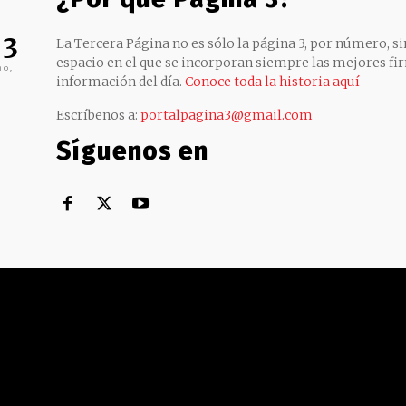
 3
La Tercera Página no es sólo la página 3, por número, sin
espacio en el que se incorporan siempre las mejores fir
no,
información del día.
Conoce toda la historia aquí
Escríbenos a:
portalpagina3@gmail.com
Síguenos en
Territorial