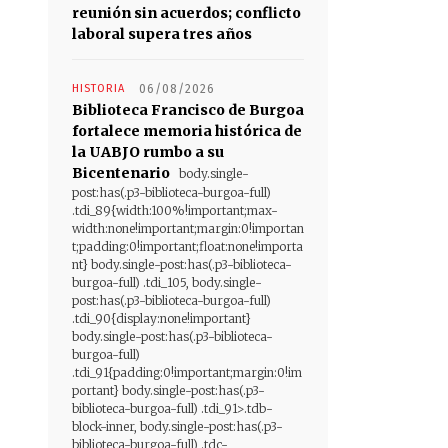
reunión sin acuerdos; conflicto
laboral supera tres años
HISTORIA
06/08/2026
Biblioteca Francisco de Burgoa
fortalece memoria histórica de
la UABJO rumbo a su
Bicentenario
body.single-
post:has(.p3-biblioteca-burgoa-full)
.tdi_89{width:100%!important;max-
width:none!important;margin:0!importan
t;padding:0!important;float:none!importa
nt} body.single-post:has(.p3-biblioteca-
burgoa-full) .tdi_105, body.single-
post:has(.p3-biblioteca-burgoa-full)
.tdi_90{display:none!important}
body.single-post:has(.p3-biblioteca-
burgoa-full)
.tdi_91{padding:0!important;margin:0!im
portant} body.single-post:has(.p3-
biblioteca-burgoa-full) .tdi_91>.tdb-
block-inner, body.single-post:has(.p3-
biblioteca-burgoa-full) .tdc-