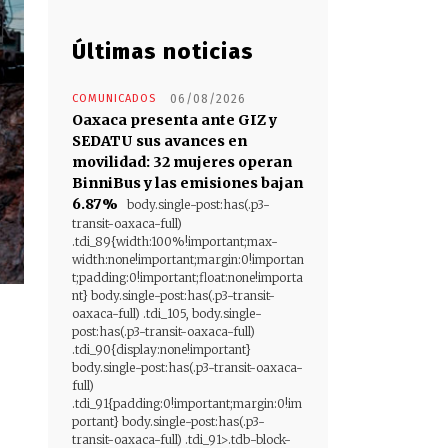
Últimas noticias
COMUNICADOS
06/08/2026
Oaxaca presenta ante GIZ y
SEDATU sus avances en
movilidad: 32 mujeres operan
BinniBus y las emisiones bajan
6.87%
body.single-post:has(.p3-
transit-oaxaca-full)
.tdi_89{width:100%!important;max-
width:none!important;margin:0!importan
t;padding:0!important;float:none!importa
nt} body.single-post:has(.p3-transit-
oaxaca-full) .tdi_105, body.single-
post:has(.p3-transit-oaxaca-full)
.tdi_90{display:none!important}
body.single-post:has(.p3-transit-oaxaca-
full)
.tdi_91{padding:0!important;margin:0!im
portant} body.single-post:has(.p3-
transit-oaxaca-full) .tdi_91>.tdb-block-