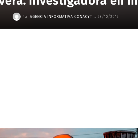
vera: investigadora en m
-
Por
AGENCIA INFORMATIVA CONACYT
23/10/2017