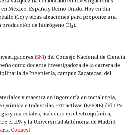
lvera Vázquez ha colaborado en investigaciones
 en México, España y Reino Unido. Hoy en día
cobalto (Co) y otras aleaciones para proponer una
la producción de hidrógeno (H
).
2
nvestigadores (
SNI
) del Consejo Nacional de Ciencia
peña como docente investigadora de la carrera de
iplinaria de Ingeniería, campus Zacatecas, del
teriales y maestra en ingeniería en metalurgia,
 Química e Industrias Extractivas (ESIQIE) del IPN.
gia y materiales, así como en electroquímica,
ntre el IPN y la Universidad Autónoma de Madrid,
aria Conacyt
.