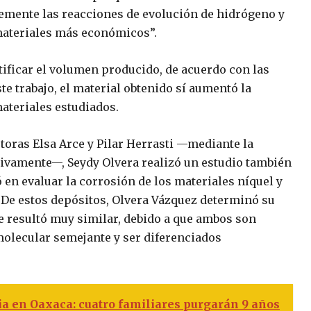
ntemente las reacciones de evolución de hidrógeno y
ateriales más económicos”.
tificar el volumen producido, de acuerdo con las
e trabajo, el material obtenido sí aumentó la
ateriales estudiados.
octoras Elsa Arce y Pilar Herrasti —mediante la
tivamente—, Seydy Olvera realizó un estudio también
 en evaluar la corrosión de los materiales níquel y
 De estos depósitos, Olvera Vázquez determinó su
 resultó muy similar, debido a que ambos son
olecular semejante y ser diferenciados
ia en Oaxaca: cuatro familiares purgarán 9 años