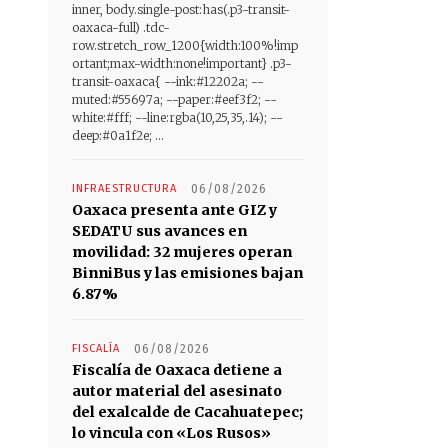
inner, body.single-post:has(.p3-transit-
oaxaca-full) .tdc-
row.stretch_row_1200{width:100%!imp
ortant;max-width:none!important} .p3-
transit-oaxaca{ --ink:#12202a; --
muted:#55697a; --paper:#eef3f2; --
white:#fff; --line:rgba(10,25,35,.14); --
deep:#0a1f2e; ...
INFRAESTRUCTURA
06/08/2026
Oaxaca presenta ante GIZ y
SEDATU sus avances en
movilidad: 32 mujeres operan
BinniBus y las emisiones bajan
6.87%
FISCALÍA
06/08/2026
Fiscalía de Oaxaca detiene a
autor material del asesinato
del exalcalde de Cacahuatepec;
lo vincula con «Los Rusos»