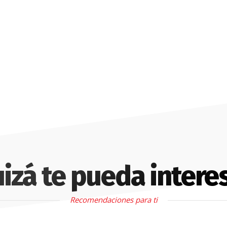
izá te pueda intere
Recomendaciones para ti