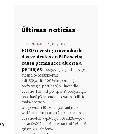
Últimas noticias
SEGURIDAD
04/08/2026
FGEO investiga incendio de
dos vehículos en El Rosario;
causa permanece abierta a
peritajes
body.single-post:has(.p3-
incendio-rosario-full)
.tdi_89{width:100%!important}
body.single-post:has(.p3-incendio-
rosario-full) .td-pb-span8, body.single-
post:has(.p3-incendio-rosario-full) .td-
main-content-
wrap{width:100%!important;max-
width:none!important} .p3-incendio-
rosario-full{--p3-rojo:#b72d28;--p3-
tinta:#24211e;--p3-crema:#f6f0e5;--p3-
gris:#64706c;font-