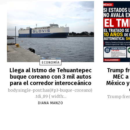
ECONOMÍA
Llega al Istmo de Tehuantepec
Trump fr
buque coreano con 3 mil autos
MEC a 
para el corredor interoceánico
México y
body.single-post:has(#p3-buque-coreano)
.tdi_89 { width:...
Trump fren
DIANA MANZO