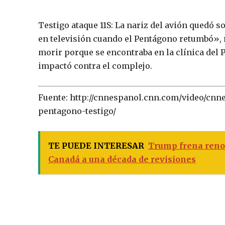
Testigo ataque 11S: La nariz del avión quedó 
en televisión cuando el Pentágono retumbó», 
morir porque se encontraba en la clínica del 
impactó contra el complejo.
Fuente: http://cnnespanol.cnn.com/video/cnn
pentagono-testigo/
TE PUEDE INTERESAR
Trump frena reno
Canadá a una década de revisiones