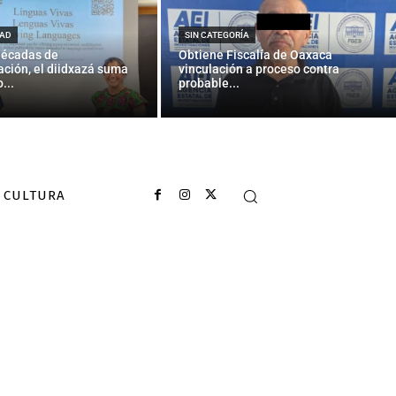
n quedó sobre
AD
SIN CATEGORÍA
décadas de
Obtiene Fiscalía de Oaxaca
ción, el diidxazá suma
vinculación a proceso contra
...
probable...
CULTURA