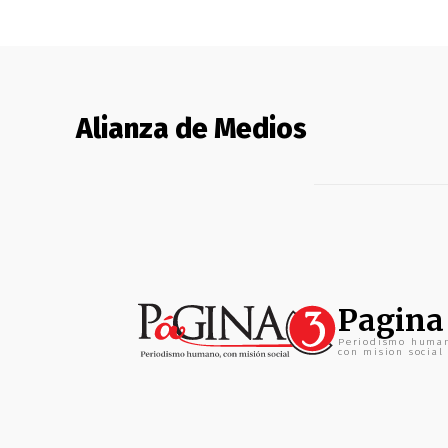
Alianza de Medios
Pagina
Periodismo huma
con mision social