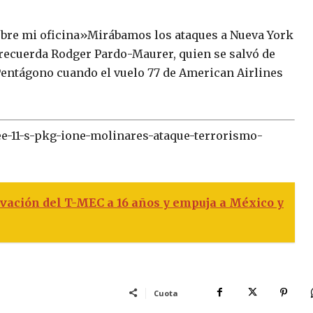
sobre mi oficina»Mirábamos los ataques a Nueva York
recuerda Rodger Pardo-Maurer, quien se salvó de
Pentágono cuando el vuelo 77 de American Airlines
ee-11-s-pkg-ione-molinares-ataque-terrorismo-
vación del T-MEC a 16 años y empuja a México y
Cuota