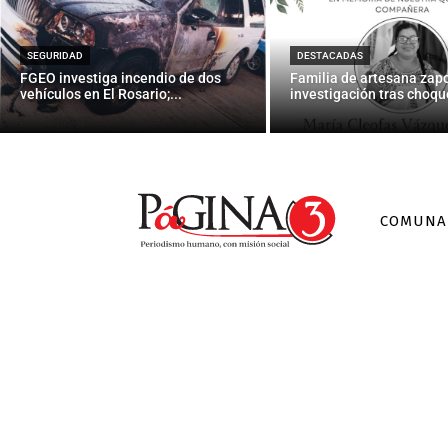
Testigo ataq
SEGURIDAD
DESTACADAS
FGEO investiga incendio de dos
Familia de artesana zap
vehículos en El Rosario;...
investigación tras choque
COMUNA