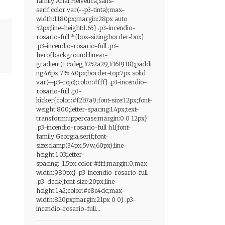
family:Arial,Helvetica,sans-
serif;color:var(--p3-tinta);max-
width:1180px;margin:28px auto
52px;line-height:1.65} .p3-incendio-
rosario-full *{box-sizing:border-box}
.p3-incendio-rosario-full .p3-
hero{background:linear-
gradient(135deg,#252a29,#161918);paddi
ng:46px 7% 40px;border-top:7px solid
var(--p3-rojo);color:#fff} .p3-incendio-
rosario-full .p3-
kicker{color:#f2b7a9;font-size:12px;font-
weight:800;letter-spacing:1.4px;text-
transform:uppercase;margin:0 0 12px}
.p3-incendio-rosario-full h1{font-
family:Georgia,serif;font-
size:clamp(34px,5vw,60px);line-
height:1.03;letter-
spacing:-1.5px;color:#fff;margin:0;max-
width:980px} .p3-incendio-rosario-full
.p3-deck{font-size:20px;line-
height:1.42;color:#e8e4dc;max-
width:820px;margin:21px 0 0} .p3-
incendio-rosario-full...