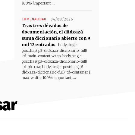
100% !important; ...
COMUNALIDAD
04/08/2026
Tras tres décadas de
documentación, el diidxazá
suma diccionario abierto con 9
mil 12 entradas
body.single-
post:has(.p3-didxaza-diccionario-full)
.td-main-content-wrap, body.single-
post:has(.p3-didxaza-diccionario-full)
.td-pb-row, body.single-post:has(.p3-
didxaza-diccionario-full) .td-container {
max-width: 100% !important; ...
sar