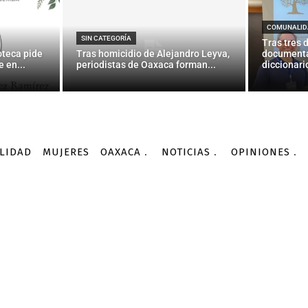
ue 11S: La nariz del avió
mi oficina
COMUNALID
SIN CATEGORÍA
Tras tres 
oteca pide
Tras homicidio de Alejandro Leyva,
documenta
 en...
periodistas de Oaxaca forman...
diccionario
-
Por
AGENCIA INFORMATIVA CONACYT
05/09/2016
LIDAD
MUJERES
OAXACA
NOTICIAS
OPINIONES