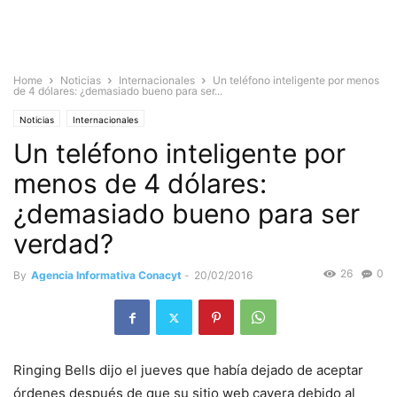
Home
Noticias
Internacionales
Un teléfono inteligente por menos
de 4 dólares: ¿demasiado bueno para ser...
Noticias
Internacionales
Un teléfono inteligente por
menos de 4 dólares:
¿demasiado bueno para ser
verdad?
26
0
By
Agencia Informativa Conacyt
-
20/02/2016
Ringing Bells dijo el jueves que había dejado de aceptar
órdenes después de que su sitio web cayera debido al