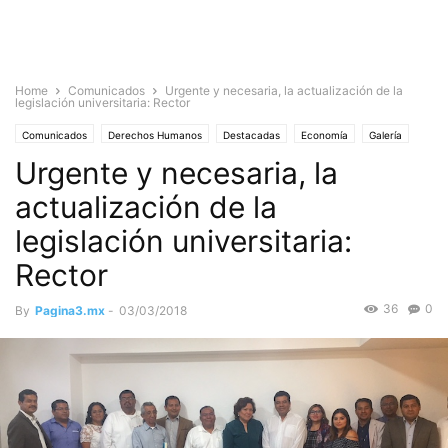
Home
Comunicados
Urgente y necesaria, la actualización de la
legislación universitaria: Rector
Comunicados
Derechos Humanos
Destacadas
Economía
Galería
Urgente y necesaria, la
Noticias
actualización de la
legislación universitaria:
Rector
36
0
By
Pagina3.mx
-
03/03/2018