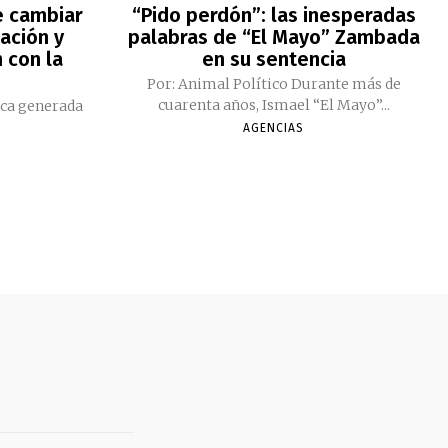
e cambiar
“Pido perdón”: las inesperadas
ación y
palabras de “El Mayo” Zambada
 con la
en su sentencia
Por: Animal Político Durante más de
cuarenta años, Ismael “El Mayo”...
ica generada
AGENCIAS