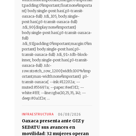
t;padding:0!important;float:none!importa
nt} body.single-post:has(.p3-transit-
oaxaca-full) .tdi_105, body.single-
post:has(.p3-transit-oaxaca-full)
.tdi_90{display:none!important}
body.single-post:has(.p3-transit-oaxaca-
full)
.tdi_91{padding:0!important;margin:0!im
portant} body.single-post:has(.p3-
transit-oaxaca-full) .tdi_91>.tdb-block-
inner, body.single-post:has(.p3-transit-
oaxaca-full) .tdc-
row.stretch_row_1200{width:100%!imp
ortant;max-width:none!important} .p3-
transit-oaxaca{ --ink:#12202a; --
muted:#55697a; --paper:#eef3f2; --
white:#fff; --line:rgba(10,25,35,.14); --
deep:#0a1f2e; ...
INFRAESTRUCTURA
06/08/2026
Oaxaca presenta ante GIZ y
SEDATU sus avances en
movilidad: 32 mujeres operan