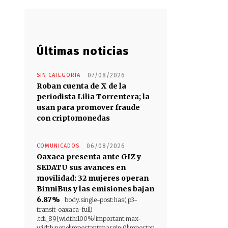
Últimas noticias
SIN CATEGORÍA
07/08/2026
Roban cuenta de X de la
periodista Lilia Torrentera; la
usan para promover fraude
con criptomonedas
COMUNICADOS
06/08/2026
Oaxaca presenta ante GIZ y
SEDATU sus avances en
movilidad: 32 mujeres operan
BinniBus y las emisiones bajan
6.87%
body.single-post:has(.p3-
transit-oaxaca-full)
.tdi_89{width:100%!important;max-
width:none!important;margin:0!importan