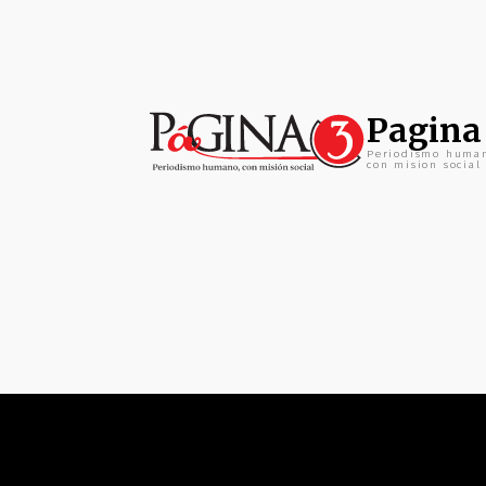
Pagina
Periodismo huma
con mision social