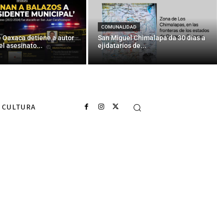
COMUNALIDAD
e Oaxaca detiene a autor
San Miguel Chimalapa da 30 días a
el asesinato...
ejidatarios de...
CULTURA
..
ditar uso de
en