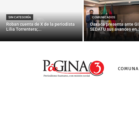
SIN CATEGORÍA
COMUNICADOS
Roban cuenta de X de la periodista
Oaxaca presenta ante GI
Lilia Torrentera;...
SEDATU sus avances en..
COMUNA
N
Utilizan do
s