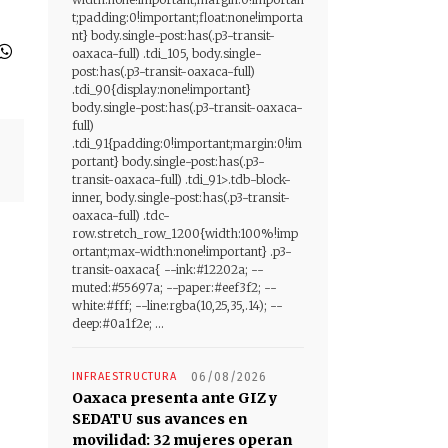
t;padding:0!important;float:none!importa
nt} body.single-post:has(.p3-transit-
oaxaca-full) .tdi_105, body.single-
post:has(.p3-transit-oaxaca-full)
.tdi_90{display:none!important}
body.single-post:has(.p3-transit-oaxaca-
full)
.tdi_91{padding:0!important;margin:0!im
portant} body.single-post:has(.p3-
transit-oaxaca-full) .tdi_91>.tdb-block-
inner, body.single-post:has(.p3-transit-
oaxaca-full) .tdc-
row.stretch_row_1200{width:100%!imp
ortant;max-width:none!important} .p3-
transit-oaxaca{ --ink:#12202a; --
muted:#55697a; --paper:#eef3f2; --
white:#fff; --line:rgba(10,25,35,.14); --
deep:#0a1f2e; ...
INFRAESTRUCTURA
06/08/2026
Oaxaca presenta ante GIZ y
SEDATU sus avances en
movilidad: 32 mujeres operan