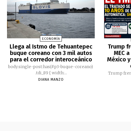
ECONOMÍA
Llega al Istmo de Tehuantepec
Trump fr
buque coreano con 3 mil autos
MEC a 
para el corredor interoceánico
México y
body.single-post:has(#p3-buque-coreano)
.tdi_89 { width:...
Trump fren
DIANA MANZO