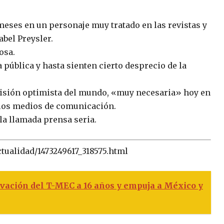
meses en un personaje muy tratado en las revistas y
bel Preysler.
osa.
 pública y hasta sienten cierto desprecio de la
 visión optimista del mundo, «muy necesaria» hoy en
o los medios de comunicación.
la llamada prensa seria.
ctualidad/1473249617_318575.html
vación del T-MEC a 16 años y empuja a México y