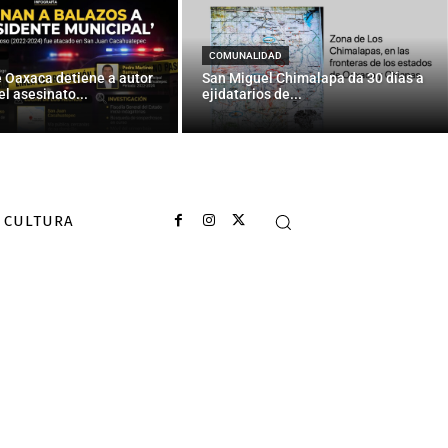
COMUNALIDAD
e Oaxaca detiene a autor
San Miguel Chimalapa da 30 días a
el asesinato...
ejidatarios de...
CULTURA
mográfica”
rtivo la prensa