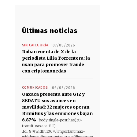
Últimas noticias
SIN CATEGORÍA
07/08/2026
Roban cuenta de X de la
periodista Lilia Torrentera; la
usan para promover fraude
con criptomonedas
COMUNICADOS
06/08/2026
Oaxaca presenta ante GIZ y
SEDATU sus avances en
movilidad: 32 mujeres operan
BinniBus y las emisiones bajan
6.87%
body.single-post:has(.p3-
transit-oaxaca-full)
.tdi_89{width:100%!important;max-
width:none!important;margin:0!importan