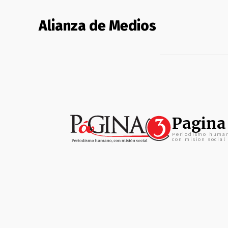
Alianza de Medios
Pagina
Periodismo huma
con mision social