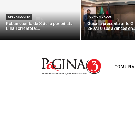
SIN CATEGORÍA
COMUNICADOS
Roban cuenta de X de la periodista
Oaxaca presenta ante GI
Lilia Torrentera;...
SEDATU sus avances en..
COMUNA
Noticias
Vargas Llosa: 