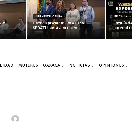
INFRAESTRUCTURA
FISCALÍA
Z y
Oaxaca presenta ante GIZ y
Fiscalía d
.
SEDATU sus avances en...
material d
LIDAD
MUJERES
OAXACA
NOTICIAS
OPINIONES
Internacionales
Vargas Llosa: “Llevo con espíritu deportivo la prensa chis
INTERNACIONALES
“Llevo con espíritu depo
chismográfica”
-
Por
AGENCIA INFORMATIVA CONACYT
07/09/2016