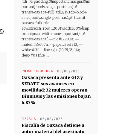
.tdi_91{padding:0!important;margin:0!im
portant} body.single-post:has(.p3-
transit-oaxaca-full) .tdi_91>.tdb-block-
inner, body.single-post:has(.p3-transit-
oaxaca-full) .tdc-
row.stretch_row_1200{width:100%!imp
ortant;max-width:none!important} .p3-
transit-oaxaca{ --ink:#12202a; --
muted:#55697a; --paper:#eef3f2; --
white:#fff; --line:rgba(10,25,35,.14); --
deep:#0a1f2e; ...
s
INFRAESTRUCTURA
06/08/2026
Oaxaca presenta ante GIZ y
SEDATU sus avances en
movilidad: 32 mujeres operan
BinniBus y las emisiones bajan
6.87%
FISCALÍA
06/08/2026
Fiscalía de Oaxaca detiene a
autor material del asesinato