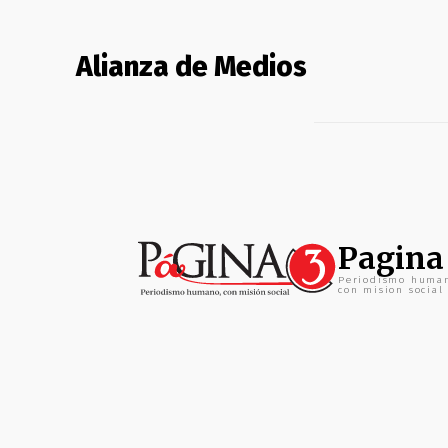
Alianza de Medios
Pagina
Periodismo huma
con mision social