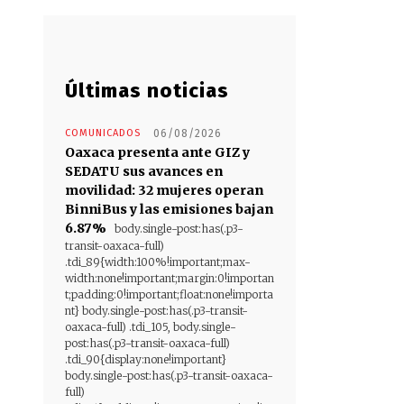
Últimas noticias
COMUNICADOS
06/08/2026
Oaxaca presenta ante GIZ y
SEDATU sus avances en
movilidad: 32 mujeres operan
BinniBus y las emisiones bajan
6.87%
body.single-post:has(.p3-
transit-oaxaca-full)
.tdi_89{width:100%!important;max-
width:none!important;margin:0!importan
t;padding:0!important;float:none!importa
nt} body.single-post:has(.p3-transit-
oaxaca-full) .tdi_105, body.single-
post:has(.p3-transit-oaxaca-full)
.tdi_90{display:none!important}
body.single-post:has(.p3-transit-oaxaca-
full)