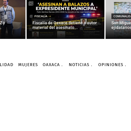
INTERNACIONALES
aray: primera víctima de
FISCALÍA
COMUNALID
Z y
Fiscalía de Oaxaca detiene a autor
San Migue
.
material del asesinato...
ejidatarios
-
Por
AGENCIA INFORMATIVA CONACYT
07/09/2016
LIDAD
MUJERES
OAXACA
NOTICIAS
OPINIONES