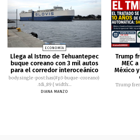
ECONOMÍA
Llega al Istmo de Tehuantepec
Trump fr
buque coreano con 3 mil autos
MEC a 
para el corredor interoceánico
México y
body.single-post:has(#p3-buque-coreano)
.tdi_89 { width:...
Trump fren
DIANA MANZO