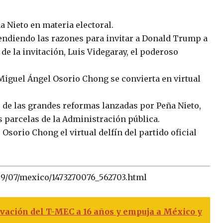
 Nieto en materia electoral.
fendiendo las razones para invitar a Donald Trump a
de la invitación, Luis Videgaray, el poderoso
 Miguel Ángel Osorio Chong se convierta en virtual
e de las grandes reformas lanzadas por Peña Nieto,
 parcelas de la Administración pública.
sorio Chong el virtual delfín del partido oficial
/09/07/mexico/1473270076_562703.html
vación del T-MEC a 16 años y empuja a México y