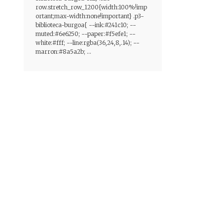
row.stretch_row_1200{width:100%!imp
ortant;max-width:none!important} .p3-
biblioteca-burgoa{ --ink:#241c10; --
muted:#6e6250; --paper:#f5efe1; --
white:#fff; --line:rgba(36,24,8,.14); --
marron:#8a5a2b; ...