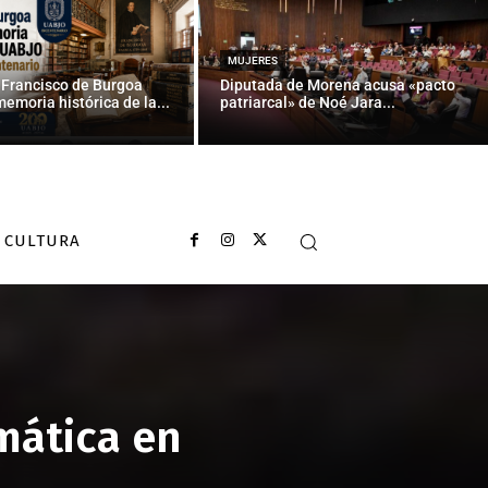
MUJERES
 Francisco de Burgoa
Diputada de Morena acusa «pacto
memoria histórica de la...
patriarcal» de Noé Jara...
CULTURA
mática en