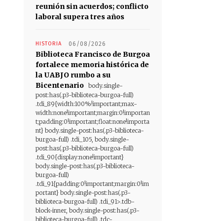
reunión sin acuerdos; conflicto
laboral supera tres años
HISTORIA
06/08/2026
Biblioteca Francisco de Burgoa
fortalece memoria histórica de
la UABJO rumbo a su
Bicentenario
body.single-
post:has(.p3-biblioteca-burgoa-full)
.tdi_89{width:100%!important;max-
width:none!important;margin:0!importan
t;padding:0!important;float:none!importa
nt} body.single-post:has(.p3-biblioteca-
burgoa-full) .tdi_105, body.single-
post:has(.p3-biblioteca-burgoa-full)
.tdi_90{display:none!important}
body.single-post:has(.p3-biblioteca-
burgoa-full)
.tdi_91{padding:0!important;margin:0!im
portant} body.single-post:has(.p3-
biblioteca-burgoa-full) .tdi_91>.tdb-
block-inner, body.single-post:has(.p3-
biblioteca-burgoa-full) .tdc-