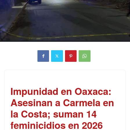
Impunidad en Oaxaca:
Asesinan a Carmela en
la Costa; suman 14
feminicidios en 2026