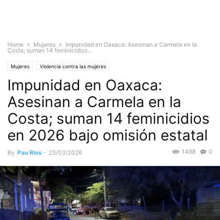
Home
Mujeres
Impunidad en Oaxaca: Asesinan a Carmela en la
Costa; suman 14 feminicidios...
Mujeres
Violencia contra las mujeres
Impunidad en Oaxaca:
Asesinan a Carmela en la
Costa; suman 14 feminicidios
en 2026 bajo omisión estatal
1488
0
By
Pau Ríos
-
23/03/2026