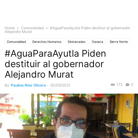
Home
Comunalidad
#AguaParaAyutla Piden destituir al gobernador
Alejandro Murat
Comunalidad
Derechos Humanos
Destacadas
Oaxaca
Sierra Norte
#AguaParaAyutla Piden
destituir al gobernador
Alejandro Murat
172
0
By
Paulina Ríos Olivera
-
20/09/2021