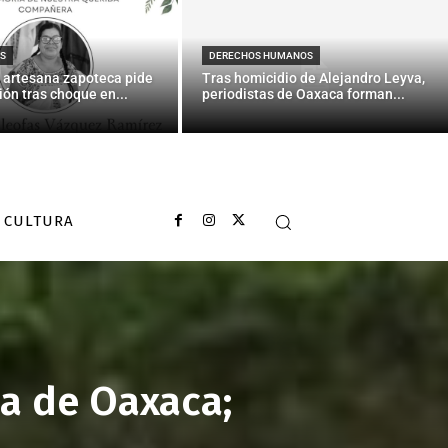
S
DERECHOS HUMANOS
 artesana zapoteca pide
Tras homicidio de Alejandro Leyva,
ión tras choque en...
periodistas de Oaxaca forman...
CULTURA
ca de Oaxaca;