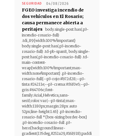
SEGURIDAD
04/08/2026
FGEO investiga incendio de
dos vehículos en El Rosario;
causa permanece abierta a
peritajes
body.single-post:has(.p3-
incendio-rosario-full)
.tdi_89{width:100%!important}
body.single-post:has(.p3-incendio-
rosario-full) .td-pb-span8, body.single-
post:has(.p3-incendio-rosario-full) .td-
main-content-
wrap{width:100%!important;max-
width:none!important} .p3-incendio-
rosario-full{--p3-rojo:#b72d28;--p3-
tinta:#24211e;--p3-crema:#f6f0e5;--p3-
gris:#64706c;font-
family:Arial,Helvetica,sans-
serif;color:var(--p3-tinta);max-
width:1180px;margin:28px auto
52px;line-height:1.65} .p3-incendio-
rosario-full *{box-sizing:border-box}
.p3-incendio-rosario-full .p3-
hero{background:linear-
gradient(135deg,#252a29,#161918);paddi