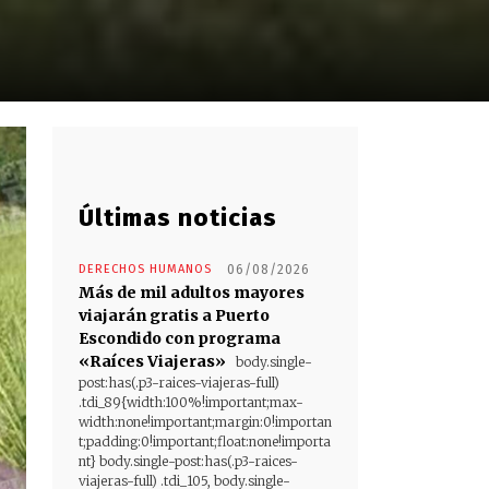
Últimas noticias
DERECHOS HUMANOS
06/08/2026
Más de mil adultos mayores
viajarán gratis a Puerto
Escondido con programa
«Raíces Viajeras»
body.single-
post:has(.p3-raices-viajeras-full)
.tdi_89{width:100%!important;max-
width:none!important;margin:0!importan
t;padding:0!important;float:none!importa
nt} body.single-post:has(.p3-raices-
viajeras-full) .tdi_105, body.single-