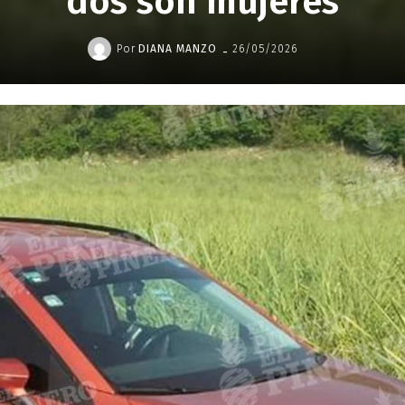
dos son mujeres
-
Por
DIANA MANZO
26/05/2026