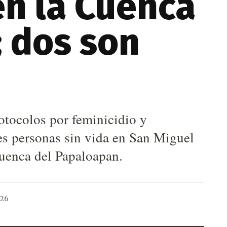
n la Cuenca
 dos son
otocolos por feminicidio y
res personas sin vida en San Miguel
Cuenca del Papaloapan.
026