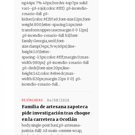
ng:46px 7% 40px;border-top:7px solid
var(--p3-rojo);color:#fff} .p3-incendio-
rosario-full .p3-
kicker{color:#f2b7a9;font-size:12px;font-
weight:800;letter-spacing:1.4px;text-
transform:uppercase;margin:0 0 12px}
.p3-incendio-rosario-full h1{font-
family:Georgia,serif;font-
size:clamp(34px,5vw,60px);line-
height:1.03;letter-
spacing:-1.5px;color:#fff;margin:0;max-
width:980px} .p3-incendio-rosario-full
.p3-deck{font-size:20px;line-
height:1.42;color:#e8e4dc;max-
width:820px;margin:21px 0 0} .p3-
incendio-rosario-full...
DESTACADAS
04/08/2026
Familia de artesana zapoteca
pide investigación tras choque
en la carretera a Ocotlán
body.single-post:has(.p3-artesana-
justicia-full) .td-main-content-wrap,