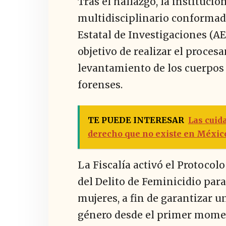
Tras el hallazgo, la instituci
multidisciplinario conformad
Estatal de Investigaciones (AEI
objetivo de realizar el procesa
levantamiento de los cuerpos 
forenses.
TE PUEDE INTERESAR
Las cuid
derecho que no existe en Méxic
La Fiscalía activó el Protocol
del Delito de Feminicidio para
mujeres, a fin de garantizar u
género desde el primer momen