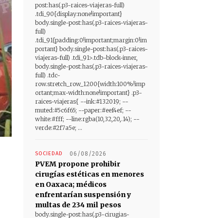
post:has(.p3-raices-viajeras-full)
.tdi_90{display:none!important}
body.single-post:has(.p3-raices-viajeras-
full)
.tdi_91{padding:0!important;margin:0!im
portant} body.single-post:has(.p3-raices-
viajeras-full) .tdi_91>.tdb-block-inner,
body.single-post:has(.p3-raices-viajeras-
full) .tdc-
row.stretch_row_1200{width:100%!imp
ortant;max-width:none!important} .p3-
raices-viajeras{ --ink:#132019; --
muted:#5c6f65; --paper:#eef4ef; --
white:#fff; --line:rgba(10,32,20,.14); --
verde:#2f7a5e; ...
SOCIEDAD
06/08/2026
PVEM propone prohibir
cirugías estéticas en menores
en Oaxaca; médicos
enfrentarían suspensión y
multas de 234 mil pesos
body.single-post:has(.p3-cirugias-