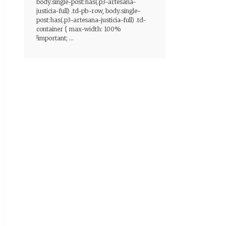
body.single-post:has(.p3-artesana-
justicia-full) .td-pb-row, body.single-
post:has(.p3-artesana-justicia-full) .td-
container { max-width: 100%
!important; ...