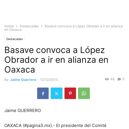
Home
Destacadas
Basave convoca a López Obrador a ir en alianza
en Oaxaca
Destacadas
Basave convoca a López
Obrador a ir en alianza en
Oaxaca
48
0
By
Jaime Guerrero
-
12/12/2015
Jaime GUERRERO
OAXACA (#pagina3.mx).- El presidente del Comité