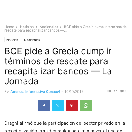
Home
Noticias
Nacionales
BCE pide a Grecia cumplir términos de
rescate para recapitalizar bancos —...
Noticias
Nacionales
BCE pide a Grecia cumplir
términos de rescate para
recapitalizar bancos — La
Jornada
37
0
By
Agencia Informativa Conacyt
-
10/10/2015
Draghi afirmó que la participación del sector privado en la
recapitalización era «deseable» para minimizar el uso de