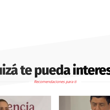
izá te pueda intere
Recomendaciones para ti