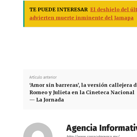
TE PUEDE INTERESAR
El deshielo del úl
advierten muerte inminente del Jamapa
Artículo anterior
‘Amor sin barreras’, la versión callejera 
Romeo y Julieta en la Cineteca Nacional
— La Jornada
Agencia Informati
http://www.conacytprensa.mx/