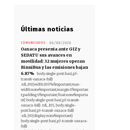
Últimas noticias
COMUNICADOS
06/08/2026
Oaxaca presenta ante GIZ y
SEDATU sus avances en
movilidad: 32 mujeres operan
BinniBus y las emisiones bajan
6.87%
body.single-post:has(.p3-
transit-oaxaca-full)
.tdi_89{width:100%!important;max-
width:none!important;margin:0!importan
t;padding:0!important;float:none!importa
nt} body.single-post:has(.p3-transit-
oaxaca-full) .tdi_105, body.single-
post:has(.p3-transit-oaxaca-full)
.tdi_90{display:none!important}
body.single-post:has(.p3-transit-oaxaca-
full)