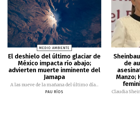
MEDIO AMBIENTE
El deshielo del último glaciar de
Sheinbau
México impacta río abajo;
de au
advierten muerte inminente del
asesina
Jamapa
Manzo; H
femini
A las nueve de la mañana del último día...
Claudia Shei
PAU RÍOS