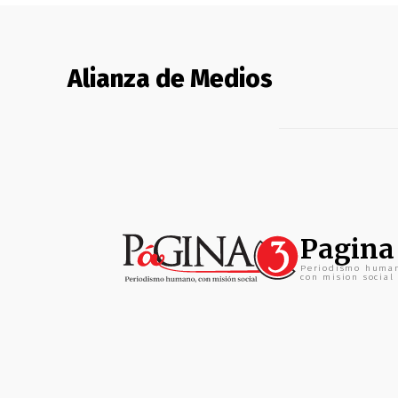
Alianza de Medios
Pagina
Periodismo huma
con mision social