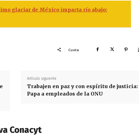
timo glaciar de México impacta río abajo;
Cuota
Artículo siguiente
de
Trabajen en paz y con espíritu de justicia:
Papa a empleados de la ONU
va Conacyt