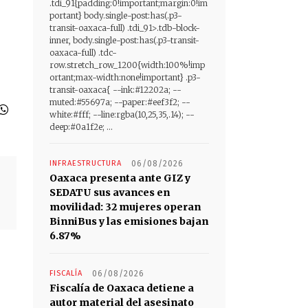
.tdi_91{padding:0!important;margin:0!im
portant} body.single-post:has(.p3-
transit-oaxaca-full) .tdi_91>.tdb-block-
inner, body.single-post:has(.p3-transit-
oaxaca-full) .tdc-
row.stretch_row_1200{width:100%!imp
ortant;max-width:none!important} .p3-
transit-oaxaca{ --ink:#12202a; --
muted:#55697a; --paper:#eef3f2; --
white:#fff; --line:rgba(10,25,35,.14); --
deep:#0a1f2e; ...
INFRAESTRUCTURA
06/08/2026
Oaxaca presenta ante GIZ y
SEDATU sus avances en
movilidad: 32 mujeres operan
BinniBus y las emisiones bajan
6.87%
FISCALÍA
06/08/2026
Fiscalía de Oaxaca detiene a
autor material del asesinato