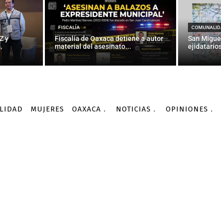
entro del Papa con niño
en Harlem — La Jornada
FISCALÍA
COMUNALID
Z y
Fiscalía de Oaxaca detiene a autor
San Migue
.
material del asesinato...
ejidatarios
-
Por
AGENCIA INFORMATIVA CONACYT
25/09/2015
LIDAD
MUJERES
OAXACA
NOTICIAS
OPINIONES