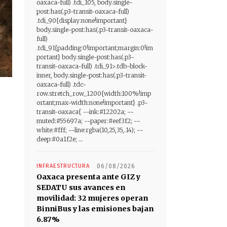
oaxaca-full) .tdi_105, body.single-
post:has(.p3-transit-oaxaca-full)
.tdi_90{display:none!important}
body.single-post:has(.p3-transit-oaxaca-
full)
.tdi_91{padding:0!important;margin:0!im
portant} body.single-post:has(.p3-
transit-oaxaca-full) .tdi_91>.tdb-block-
inner, body.single-post:has(.p3-transit-
oaxaca-full) .tdc-
row.stretch_row_1200{width:100%!imp
ortant;max-width:none!important} .p3-
transit-oaxaca{ --ink:#12202a; --
muted:#55697a; --paper:#eef3f2; --
white:#fff; --line:rgba(10,25,35,.14); --
deep:#0a1f2e; ...
INFRAESTRUCTURA
06/08/2026
Oaxaca presenta ante GIZ y
SEDATU sus avances en
movilidad: 32 mujeres operan
BinniBus y las emisiones bajan
6.87%