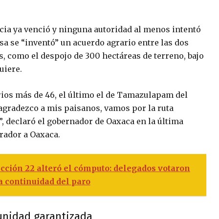
ncia ya venció y ninguna autoridad al menos intentó
a se “inventó” un acuerdo agrario entre las dos
 como el despojo de 300 hectáreas de terreno, bajo
uiere.
ios más de 46, el último el de Tamazulapam del
 agradezco a mis paisanos, vamos por la ruta
, declaró el gobernador de Oaxaca en la última
rador a Oaxaca.
cción 22 alteró el cómputo: delegados votaron
la continuidad del paro
punidad garantizada