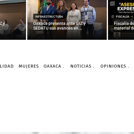
INFRAESTRUCTURA
FISCALÍA
Z y
Oaxaca presenta ante GIZ y
Fiscalía d
.
SEDATU sus avances en...
material d
LIDAD
MUJERES
OAXACA
NOTICIAS
OPINIONES