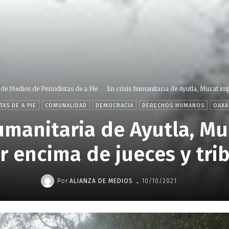
 de Medios de Periodistas de a Pie
En crisis humanitaria de Ayutla, Murat imp
TAS DE A PIE
COMUNALIDAD
DEMOCRACIA
DERECHOS HUMANOS
OAXA
humanitaria de Ayutla, M
r encima de jueces y tri
-
Por
ALIANZA DE MEDIOS
10/10/2021