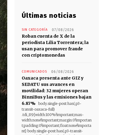
Últimas noticias
SIN CATEGORÍA
07/08/2026
Roban cuenta de X de la
periodista Lilia Torrentera; la
usan para promover fraude
con criptomonedas
COMUNICADOS
06/08/2026
Oaxaca presenta ante GIZ y
SEDATU sus avances en
movilidad: 32 mujeres operan
BinniBus y las emisiones bajan
6.87%
body.single-post:has(.p3-
transit-oaxaca-full)
.tdi_89{width:100%!important;max-
width:none!important;margin:0!importan
t;padding:0!important;float:none!importa
nt} body.single-post:has(.p3-transit-