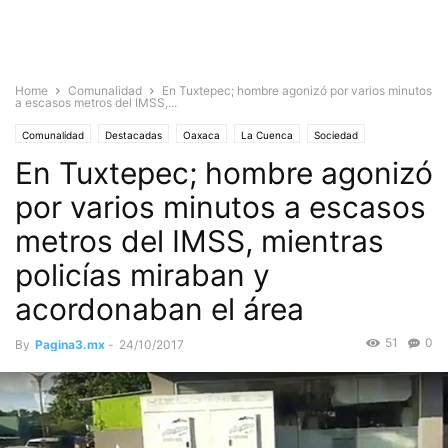
Home
Comunalidad
En Tuxtepec; hombre agonizó por varios minutos
a escasos metros del IMSS,...
Comunalidad
Destacadas
Oaxaca
La Cuenca
Sociedad
En Tuxtepec; hombre agonizó
por varios minutos a escasos
metros del IMSS, mientras
policías miraban y
acordonaban el área
51
0
By
Pagina3.mx
-
24/10/2017